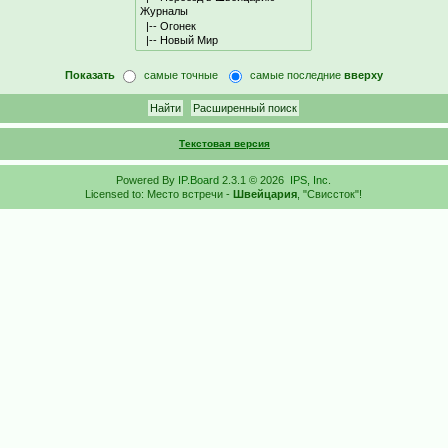
Показать
самые точные
самые последние
вверху
Текстовая версия
Powered By
IP.Board
2.3.1 © 2026
IPS, Inc
.
Licensed to: Место встречи -
Швейцария
, "Свиссток"!