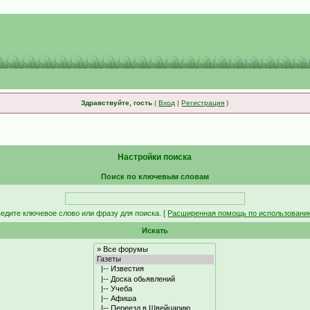
Здравствуйте, гость
(
Вход
|
Регистрация
)
Настройки поиска
Поиск по ключевым словам
едите ключевое слово или фразу для поиска.
[
Расширенная помощь по использовани
Искать