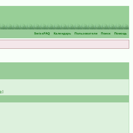
SwissFAQ
Календарь
Пользователи
Поиск
Помощь
ю
]