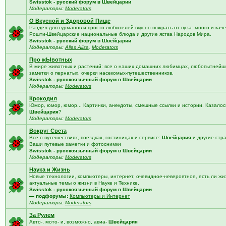
Swisstok - русский форум в Швейцарии
Модераторы:
Moderators
О Вкусной и Здоровой Пище
Раздел для гурманов и просто любителей вкусно пожрать от пуза: много и кач
Рошти-Швейцарские национальные блюда и другие яства Народов Мира.
Swisstok - русский форум в Швейцарии
Модераторы:
Alias Alisa
,
Moderators
Про жЫвотных
В мире животных и растений: все о наших домашних любимцах, любопытнейши
заметки о пернатых, очерки насекомых-путешественников.
Swisstok - русскоязычный форум в Швейцарии
Модераторы:
Moderators
Крокодил
Юмор, юмор, юмор... Картинки, анекдоты, смешные ссылки и истории. Казалос
Швейцария
?
Модераторы:
Moderators
Вокруг Света
Все о путешествиях, поездках, гостиницах и сервисе:
Швейцария
и другие стр
Ваши путевые заметки и фотоснимки
Swisstok - русскоязычный форум в Швейцарии
Модераторы:
Moderators
Наука и Жизнь
Новые технологии, компьютеры, интернет, очевидное-невероятное, есть ли жи
актуальные темы о жизни в Науке и Технике.
Swisstok - русскоязычный форум в Швейцарии
— подфорумы:
Компьютеры и Интернет
Модераторы:
Moderators
За Рулем
Авто-, мото- и, возможно, авиа-
Швейцария