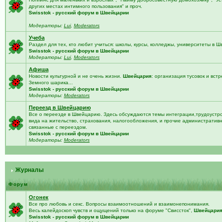
других местах интимного пользования" и проч.
Swisstok - русский форум в Швейцарии
Модераторы:
Lui
,
Moderators
Учеба
Раздел для тех, кто любит учиться: школы, курсы, колледжы, университеты в 
Swisstok - русский форум в Швейцарии
Модераторы:
Lui
,
Moderators
Афиша
Новости культурной и не очень жизни.
Швейцария
: организация тусовок и встр
Земного шарика...
Swisstok - русский форум в Швейцарии
Модераторы:
Moderators
Переезд в Швейцарию
Все о переезде в Швейцарию. Здесь обсуждаются темы интеграции,трудоустро
вида на жительство, страхования, налогообложения, и прочие административ
связанные с переездом.
Swisstok - русский форум в Швейцарии
Модераторы:
Moderators
Журналы
Форум
Огонек
Все про любовь и секс. Вопросы взаимоотношений и взаимонепонимания.
Весь калейдоскоп чувств и ощущений только на форуме "Свиссток",
Швейцари
Swisstok - русский форум в Швейцарии