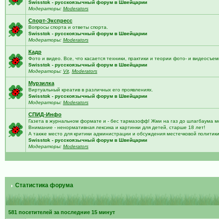
Swisstok - русскоязычный форум в Швейцарии
Модераторы:
Moderators
Спорт-Экспресс
Вопросы спорта и ответы спорта.
Swisstok - русскоязычный форум в Швейцарии
Модераторы:
Moderators
Кадр
Фото и видео. Все, что касается техники, практики и теории фото- и видеосъем
Swisstok - русскоязычный форум в Швейцарии
Модераторы:
Vit
,
Moderators
Мурзилка
Виртуальный креатив в различных его проявлениях.
Swisstok - русскоязычный форум в Швейцарии
Модераторы:
Moderators
СПИД-Инфо
Газета в журнальном формате и - бес тармазофф! Жми на газ до шлагбаума м
Внимание - ненормативная лексика и картинки для детей, старше 18 лет!
А также место для критики администрации и обсуждения местечковой политик
Swisstok - русскоязычный форум в Швейцарии
Модераторы:
Moderators
Статистика форума
581 посетителей за последние 15 минут