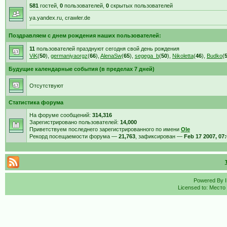
581
гостей,
0
пользователей,
0
скрытых пользователей
ya.yandex.ru, crawler.de
Поздравляем с днем рождения наших пользователей:
11
пользователей празднуют сегодня свой день рождения
ViK
(
50
),
germaniyaorgz
(
66
),
AlenaSw
(
65
),
segega_b
(
50
),
Nikoletta
(
46
),
Budko
(
Будущие календарные события (в пределах 7 дней)
Отсутствуют
Статистика форума
На форуме сообщений:
314,316
Зарегистрировано пользователей:
14,000
Приветствуем последнего зарегистрированного по имени
Ole
Рекорд посещаемости форума —
21,763
, зафиксирован —
Feb 17 2007, 07
Powered By
Licensed to: Место