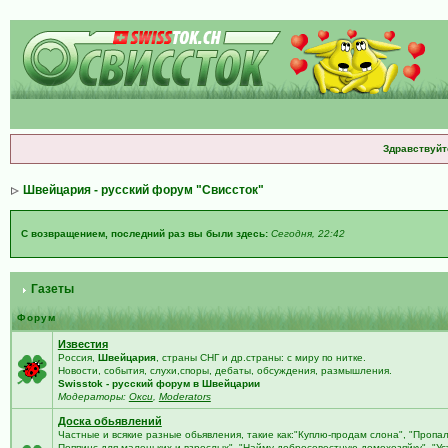
Здравствуйт
Швейцария - русский форум "Свиссток"
С возвращением, последний раз вы были здесь:
Сегодня, 22:42
Газеты
Форум
Известия
Россия,
Швейцария
, страны СНГ и др.страны: с миру по нитке.
Новости, события, слухи,споры, дебаты, обсуждения, размышления.
Swisstok - русский форум в Швейцарии
Модераторы:
Окси
,
Moderators
Доска обьявлений
Частные и всякие разные обьявления, такие как:"Куплю-продам слона", "Пропа
Поппинс для маленьких и взрослых", "Найму добросовестную домохозяйку", "У