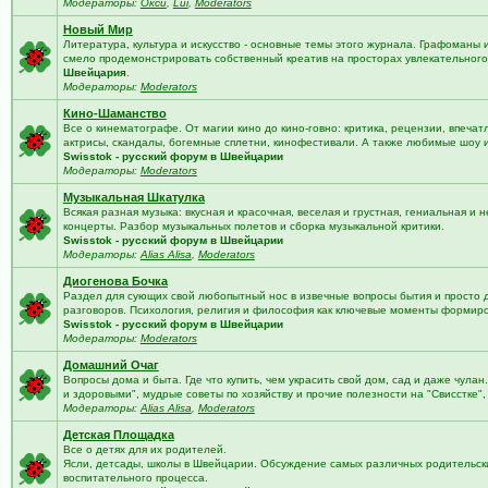
Модераторы:
Окси
,
Lui
,
Moderators
Новый Мир
Литература, культура и искусство - основные темы этого журнала. Графоманы 
смело продемонстрировать собственный креатив на просторах увлекательного 
Швейцария
.
Модераторы:
Moderators
Кино-Шаманство
Все о кинематографе. От магии кино до кино-говно: критика, рецензии, впечат
актрисы, скандалы, богемные сплетни, кинофестивали. А также любимые шоу 
Swisstok - русский форум в Швейцарии
Модераторы:
Moderators
Музыкальная Шкатулка
Всякая разная музыка: вкусная и красочная, веселая и грустная, гениальная и н
концерты. Разбор музыкальных полетов и сборка музыкальной критики.
Swisstok - русский форум в Швейцарии
Модераторы:
Alias Alisa
,
Moderators
Диогенова Бочка
Раздел для сующих свой любопытный нос в извечные вопросы бытия и просто 
разговоров. Психология, религия и философия как ключевые моменты формир
Swisstok - русский форум в Швейцарии
Модераторы:
Moderators
Домашний Очаг
Вопросы дома и быта. Где что купить, чем украсить свой дом, сад и даже чулан
и здоровыми", мудрые советы по хозяйству и прочие полезности на "Свисстке"
Модераторы:
Alias Alisa
,
Moderators
Детская Площадка
Все о детях для их родителей.
Ясли, детсады, школы в Швейцарии. Обсуждение самых различных родительских
воспитательного процесса.