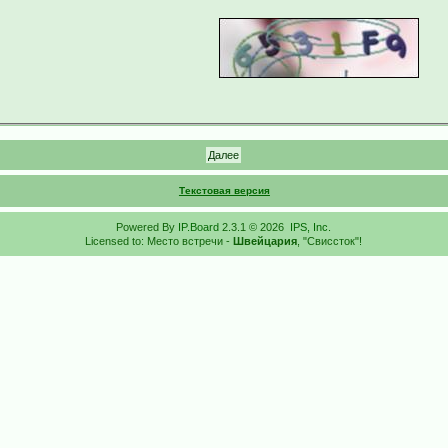
Текстовая версия
Powered By
IP.Board
2.3.1 © 2026
IPS, Inc
.
Licensed to: Место встречи -
Швейцария
, "Свиссток"!