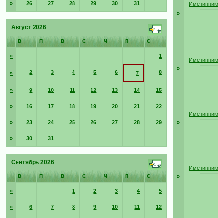
»
26
27
28
29
30
31
Имениннико
»
Август 2026
В
П
В
С
Ч
П
С
»
1
Имениннико
»
2
3
4
5
6
8
»
7
»
9
10
11
12
13
14
15
»
16
17
18
19
20
21
22
Имениннико
»
23
24
25
26
27
28
29
»
»
30
31
Сентябрь 2026
Имениннико
В
П
В
С
Ч
П
С
»
»
1
2
3
4
5
»
6
7
8
9
10
11
12