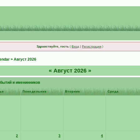
Здравствуйте, гость
(
Вход
|
Регистрация
)
endar
> Август 2026
«
Август 2026
»
бытий и именинников
ье
Понедельник
Вторник
Среда
2
3
4