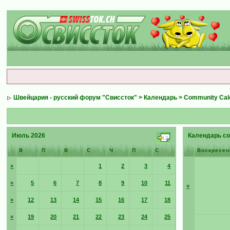
Швейцария - русский форум "Свиссток"
>
Календарь
>
Community Cal
Июль 2026
Календарь со
В
П
В
С
Ч
П
С
Воскресен
»
1
2
3
4
»
5
6
7
8
9
10
11
»
»
12
13
14
15
16
17
18
»
19
20
21
22
23
24
25