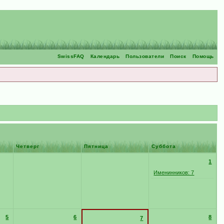
SwissFAQ
Календарь
Пользователи
Поиск
Помощь
Четверг
Пятница
Суббота
1
Именинников: 7
5
6
8
7