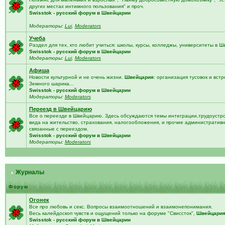
других местах интимного пользования" и проч.
Swisstok - русский форум в Швейцарии
Модераторы:
Lui
,
Moderators
Учеба
Раздел для тех, кто любит учиться: школы, курсы, колледжы, университеты в 
Swisstok - русский форум в Швейцарии
Модераторы:
Lui
,
Moderators
Афиша
Новости культурной и не очень жизни.
Швейцария
: организация тусовок и встр
Земного шарика...
Swisstok - русский форум в Швейцарии
Модераторы:
Moderators
Переезд в Швейцарию
Все о переезде в Швейцарию. Здесь обсуждаются темы интеграции,трудоустро
вида на жительство, страхования, налогообложения, и прочие административ
связанные с переездом.
Swisstok - русский форум в Швейцарии
Модераторы:
Moderators
Журналы
Форум
Огонек
Все про любовь и секс. Вопросы взаимоотношений и взаимонепонимания.
Весь калейдоскоп чувств и ощущений только на форуме "Свиссток",
Швейцари
Swisstok - русский форум в Швейцарии