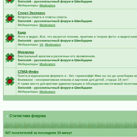
Swisstok - русскоязычный форум в Швейцарии
Модераторы:
Moderators
Спорт-Экспресс
Вопросы спорта и ответы спорта.
Swisstok - русскоязычный форум в Швейцарии
Модераторы:
Moderators
Кадр
Фото и видео. Все, что касается техники, практики и теории фото- и видеосъем
Swisstok - русскоязычный форум в Швейцарии
Модераторы:
Vit
,
Moderators
Мурзилка
Виртуальный креатив в различных его проявлениях.
Swisstok - русскоязычный форум в Швейцарии
Модераторы:
Moderators
СПИД-Инфо
Газета в журнальном формате и - бес тармазофф! Жми на газ до шлагбаума м
Внимание - ненормативная лексика и картинки для детей, старше 18 лет!
А также место для критики администрации и обсуждения местечковой политик
Swisstok - русскоязычный форум в Швейцарии
Модераторы:
Moderators
Статистика форума
927 посетителей за последние 15 минут