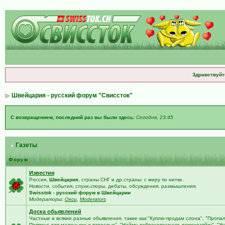
Здравствуйт
Швейцария - русский форум "Свиссток"
С возвращением, последний раз вы были здесь:
Сегодня, 23:45
Газеты
Форум
Известия
Россия,
Швейцария
, страны СНГ и др.страны: с миру по нитке.
Новости, события, слухи,споры, дебаты, обсуждения, размышления.
Swisstok - русский форум в Швейцарии
Модераторы:
Окси
,
Moderators
Доска обьявлений
Частные и всякие разные обьявления, такие как:"Куплю-продам слона", "Пропа
Поппинс для маленьких и взрослых", "Найму добросовестную домохозяйку", "У