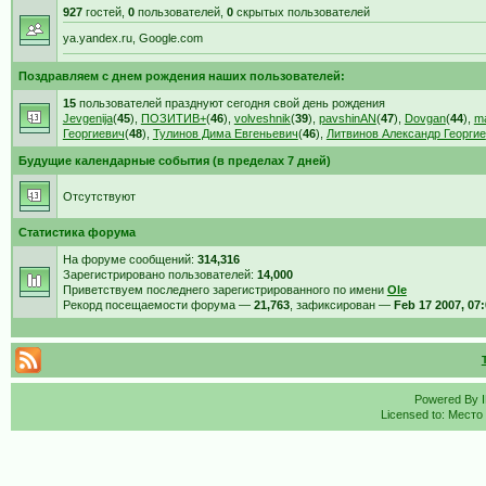
927
гостей,
0
пользователей,
0
скрытых пользователей
ya.yandex.ru, Google.com
Поздравляем с днем рождения наших пользователей:
15
пользователей празднуют сегодня свой день рождения
Jevgenija
(
45
),
ПОЗИТИВ+
(
46
),
volveshnik
(
39
),
pavshinAN
(
47
),
Dovgan
(
44
),
ma
Георгиевич
(
48
),
Тулинов Дима Евгеньевич
(
46
),
Литвинов Александр Георгие
Будущие календарные события (в пределах 7 дней)
Отсутствуют
Статистика форума
На форуме сообщений:
314,316
Зарегистрировано пользователей:
14,000
Приветствуем последнего зарегистрированного по имени
Ole
Рекорд посещаемости форума —
21,763
, зафиксирован —
Feb 17 2007, 07
Powered By
Licensed to: Место