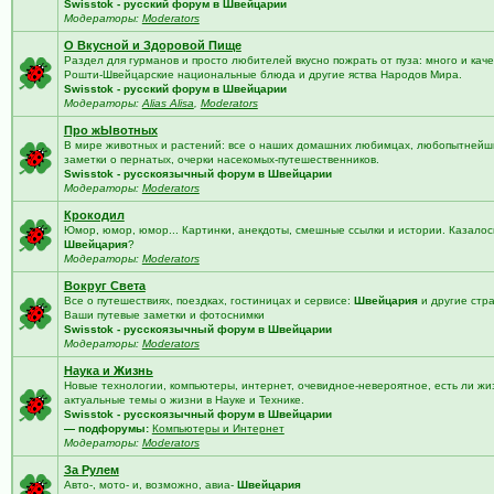
Swisstok - русский форум в Швейцарии
Модераторы:
Moderators
О Вкусной и Здоровой Пище
Раздел для гурманов и просто любителей вкусно пожрать от пуза: много и кач
Рошти-Швейцарские национальные блюда и другие яства Народов Мира.
Swisstok - русский форум в Швейцарии
Модераторы:
Alias Alisa
,
Moderators
Про жЫвотных
В мире животных и растений: все о наших домашних любимцах, любопытнейши
заметки о пернатых, очерки насекомых-путешественников.
Swisstok - русскоязычный форум в Швейцарии
Модераторы:
Moderators
Крокодил
Юмор, юмор, юмор... Картинки, анекдоты, смешные ссылки и истории. Казалос
Швейцария
?
Модераторы:
Moderators
Вокруг Света
Все о путешествиях, поездках, гостиницах и сервисе:
Швейцария
и другие стр
Ваши путевые заметки и фотоснимки
Swisstok - русскоязычный форум в Швейцарии
Модераторы:
Moderators
Наука и Жизнь
Новые технологии, компьютеры, интернет, очевидное-невероятное, есть ли жи
актуальные темы о жизни в Науке и Технике.
Swisstok - русскоязычный форум в Швейцарии
— подфорумы:
Компьютеры и Интернет
Модераторы:
Moderators
За Рулем
Авто-, мото- и, возможно, авиа-
Швейцария