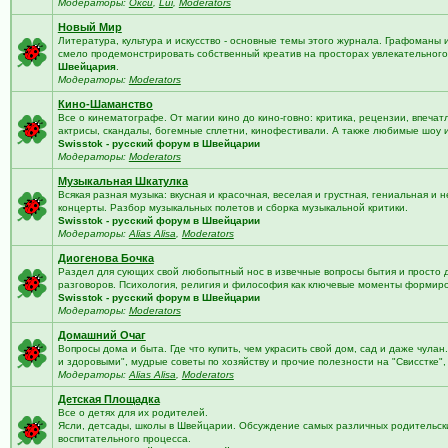
Модераторы:
Окси
,
Lui
,
Moderators
Новый Мир
Литература, культура и искусство - основные темы этого журнала. Графоманы 
смело продемонстрировать собственный креатив на просторах увлекательного 
Швейцария
.
Модераторы:
Moderators
Кино-Шаманство
Все о кинематографе. От магии кино до кино-говно: критика, рецензии, впечат
актрисы, скандалы, богемные сплетни, кинофестивали. А также любимые шоу 
Swisstok - русский форум в Швейцарии
Модераторы:
Moderators
Музыкальная Шкатулка
Всякая разная музыка: вкусная и красочная, веселая и грустная, гениальная и н
концерты. Разбор музыкальных полетов и сборка музыкальной критики.
Swisstok - русский форум в Швейцарии
Модераторы:
Alias Alisa
,
Moderators
Диогенова Бочка
Раздел для сующих свой любопытный нос в извечные вопросы бытия и просто 
разговоров. Психология, религия и философия как ключевые моменты формир
Swisstok - русский форум в Швейцарии
Модераторы:
Moderators
Домашний Очаг
Вопросы дома и быта. Где что купить, чем украсить свой дом, сад и даже чулан
и здоровыми", мудрые советы по хозяйству и прочие полезности на "Свисстке"
Модераторы:
Alias Alisa
,
Moderators
Детская Площадка
Все о детях для их родителей.
Ясли, детсады, школы в Швейцарии. Обсуждение самых различных родительских
воспитательного процесса.