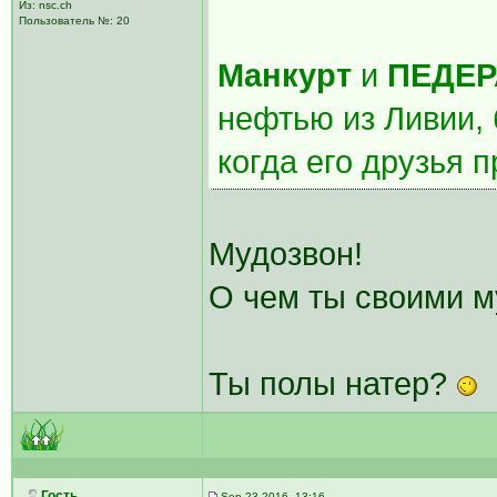
Из: nsc.ch
Пользователь №: 20
Манкурт
и
ПЕДЕР
нефтью из Ливии,
когда его друзья п
Мудозвон!
О чем ты своими 
Ты полы натер?
Гость
Sep 23 2016, 13:16