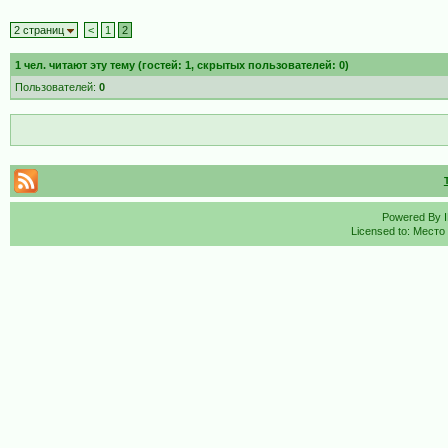
2 страниц
<
1
2
1
чел. читают эту тему (гостей: 1, скрытых пользователей: 0)
Пользователей:
0
Powered By
Licensed to: Место