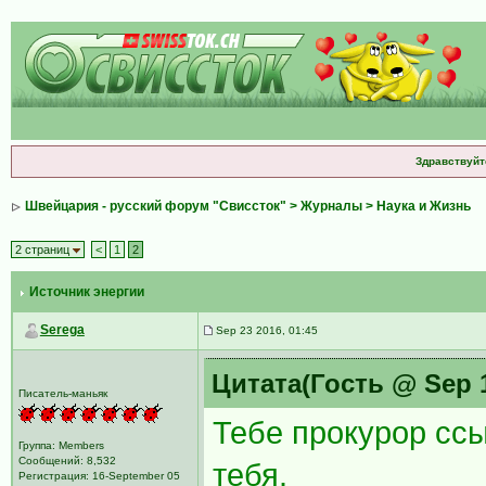
Здравствуйт
Швейцария - русский форум "Свиссток"
>
Журналы
>
Наука и Жизнь
2 страниц
<
1
2
Источник энергии
Serega
Sep 23 2016, 01:45
Цитата(Гость @ Sep 1
Писатель-маньяк
Тебе прокурор ссы
Группа: Members
Сообщений: 8,532
тебя.
Регистрация: 16-September 05