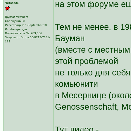
на этом форуме ещё
Читатель
Группа: Members
Сообщений: 8
Тем не менее, в 1
Регистрация: 5-September 18
Из: Антарктида
Пользователь №: 283,366
Бауман
Защита от ботов:56-8713-7381-
183
(вместе с местным
этой проблемой
не только для себя
комьюнити
в Месернице (около
Genossenschaft, Mo
Тут видео -