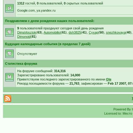
1312
гостей,
0
пользователей,
0
скрытых пользователей
Google.com, ya.yandex.ru
Поздравляем с днем рождения наших пользователей:
9
пользователей празднуют сегодня свой день рождения
DimaVosztok
(
63
),
Automobilist
(
61
),
dsh3825
(
41
),
Cyxap
(
50
),
snezhkovaya
(
40
)
Dimonoid
(
81
)
Будущие календарные события (в пределах 7 дней)
Отсутствуют
Статистика форума
На форуме сообщений:
314,316
Зарегистрировано пользователей:
14,000
Приветствуем последнего зарегистрированного по имени
Ole
Рекорд посещаемости форума —
21,763
, зафиксирован —
Feb 17 2007, 07
Powered By
Licensed to: Место