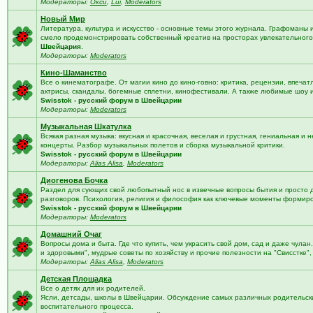
Модераторы:
Окси
,
Lui
,
Moderators
Новый Мир
Литература, культура и искусство - основные темы этого журнала. Графоманы 
смело продемонстрировать собственный креатив на просторах увлекательного 
Швейцария
.
Модераторы:
Moderators
Кино-Шаманство
Все о кинематографе. От магии кино до кино-говно: критика, рецензии, впечат
актрисы, скандалы, богемные сплетни, кинофестивали. А также любимые шоу 
Swisstok - русский форум в Швейцарии
Модераторы:
Moderators
Музыкальная Шкатулка
Всякая разная музыка: вкусная и красочная, веселая и грустная, гениальная и н
концерты. Разбор музыкальных полетов и сборка музыкальной критики.
Swisstok - русский форум в Швейцарии
Модераторы:
Alias Alisa
,
Moderators
Диогенова Бочка
Раздел для сующих свой любопытный нос в извечные вопросы бытия и просто 
разговоров. Психология, религия и философия как ключевые моменты формир
Swisstok - русский форум в Швейцарии
Модераторы:
Moderators
Домашний Очаг
Вопросы дома и быта. Где что купить, чем украсить свой дом, сад и даже чулан
и здоровыми", мудрые советы по хозяйству и прочие полезности на "Свисстке"
Модераторы:
Alias Alisa
,
Moderators
Детская Площадка
Все о детях для их родителей.
Ясли, детсады, школы в Швейцарии. Обсуждение самых различных родительских
воспитательного процесса.