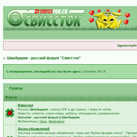
Здравствуйт
Швейцария - русский форум "Свиссток"
С возвращением, последний раз вы были здесь:
Сегодня, 04:14
Газеты
Форум
Известия
Россия,
Швейцария
, страны СНГ и др.страны: с миру по нитке.
Новости, события, слухи,споры, дебаты, обсуждения, размышления.
Swisstok - русский форум в Швейцарии
Модераторы:
Окси
,
Moderators
Доска обьявлений
Частные и всякие разные обьявления, такие как:"Куплю-продам слона", "Пропа
Поппинс для маленьких и взрослых", "Найму добросовестную домохозяйку", "У