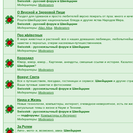
Swisstok - русский форум в Швейцарии
Модераторы:
Moderators
О Вкусной и Здоровой Пище
Раздел для гурманов и просто любителей вкусно пожрать от пуза: много и кач
Рошти-Швейцарские национальные блюда и другие яства Народов Мира.
Swisstok - русский форум в Швейцарии
Модераторы:
Alias Alisa
,
Moderators
Про жЫвотных
В мире животных и растений: все о наших домашних любимцах, любопытнейши
заметки о пернатых, очерки насекомых-путешественников.
Swisstok - русскоязычный форум в Швейцарии
Модераторы:
Moderators
Крокодил
Юмор, юмор, юмор... Картинки, анекдоты, смешные ссылки и истории. Казалос
Швейцария
?
Модераторы:
Moderators
Вокруг Света
Все о путешествиях, поездках, гостиницах и сервисе:
Швейцария
и другие стр
Ваши путевые заметки и фотоснимки
Swisstok - русскоязычный форум в Швейцарии
Модераторы:
Moderators
Наука и Жизнь
Новые технологии, компьютеры, интернет, очевидное-невероятное, есть ли жи
актуальные темы о жизни в Науке и Технике.
Swisstok - русскоязычный форум в Швейцарии
— подфорумы:
Компьютеры и Интернет
Модераторы:
Moderators
За Рулем
Авто-, мото- и, возможно, авиа-
Швейцария