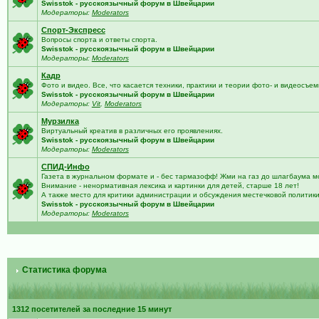
Swisstok - русскоязычный форум в Швейцарии
Модераторы:
Moderators
Спорт-Экспресс
Вопросы спорта и ответы спорта.
Swisstok - русскоязычный форум в Швейцарии
Модераторы:
Moderators
Кадр
Фото и видео. Все, что касается техники, практики и теории фото- и видеосъем
Swisstok - русскоязычный форум в Швейцарии
Модераторы:
Vit
,
Moderators
Мурзилка
Виртуальный креатив в различных его проявлениях.
Swisstok - русскоязычный форум в Швейцарии
Модераторы:
Moderators
СПИД-Инфо
Газета в журнальном формате и - бес тармазофф! Жми на газ до шлагбаума м
Внимание - ненормативная лексика и картинки для детей, старше 18 лет!
А также место для критики администрации и обсуждения местечковой политик
Swisstok - русскоязычный форум в Швейцарии
Модераторы:
Moderators
Статистика форума
1312 посетителей за последние 15 минут