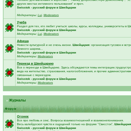
других местах интимного пользования" и проч.
Swisstok - русский форум в Швейцарии
Модераторы:
Lui
,
Moderators
Учеба
Раздел для тех, кто любит учиться: школы, курсы, колледжы, университеты в 
Swisstok - русский форум в Швейцарии
Модераторы:
Lui
,
Moderators
Афиша
Новости культурной и не очень жизни.
Швейцария
: организация тусовок и встр
Земного шарика...
Swisstok - русский форум в Швейцарии
Модераторы:
Moderators
Переезд в Швейцарию
Все о переезде в Швейцарию. Здесь обсуждаются темы интеграции,трудоустро
вида на жительство, страхования, налогообложения, и прочие административ
связанные с переездом.
Swisstok - русский форум в Швейцарии
Модераторы:
Moderators
Журналы
Форум
Огонек
Все про любовь и секс. Вопросы взаимоотношений и взаимонепонимания.
Весь калейдоскоп чувств и ощущений только на форуме "Свиссток",
Швейцари
Swisstok - русский форум в Швейцарии