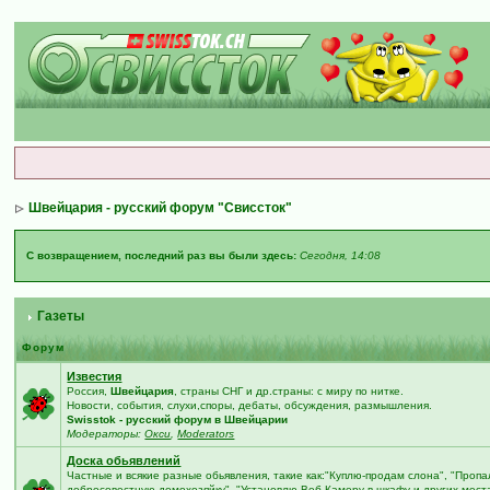
Швейцария - русский форум "Свиссток"
С возвращением, последний раз вы были здесь:
Сегодня, 14:08
Газеты
Форум
Известия
Россия,
Швейцария
, страны СНГ и др.страны: с миру по нитке.
Новости, события, слухи,споры, дебаты, обсуждения, размышления.
Swisstok - русский форум в Швейцарии
Модераторы:
Окси
,
Moderators
Доска обьявлений
Частные и всякие разные обьявления, такие как:"Куплю-продам слона", "Проп
добросовестную домохозяйку", "Установлю Веб-Камеру в шкафу и других места