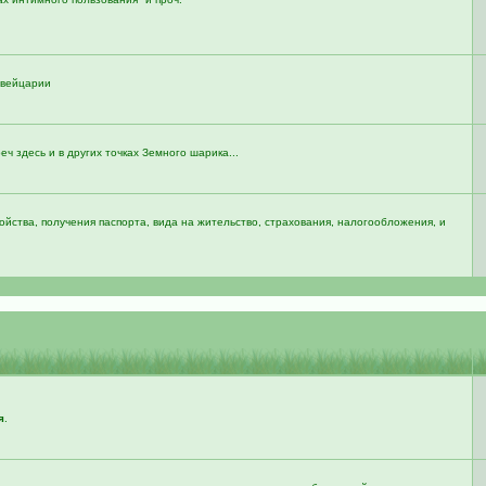
 Швейцарии
реч здесь и в других точках Земного шарика...
йства, получения паспорта, вида на жительство, страхования, налогообложения, и
я
.