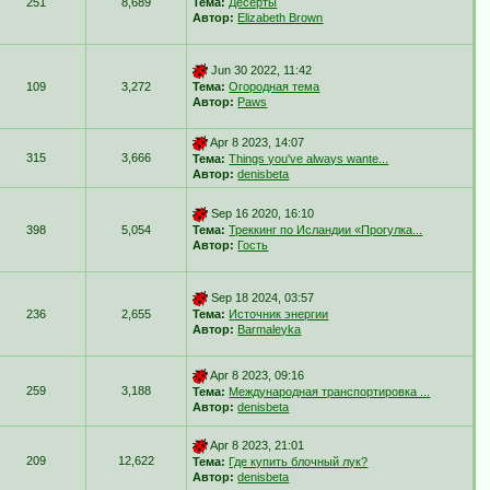
251
8,689
Тема:
Десерты
Автор:
Elizabeth Brown
Jun 30 2022, 11:42
109
3,272
Тема:
Огородная тема
Автор:
Paws
Apr 8 2023, 14:07
315
3,666
Тема:
Things you've always wante...
Автор:
denisbeta
Sep 16 2020, 16:10
398
5,054
Тема:
Треккинг по Исландии «Прогулка...
Автор:
Гость
Sep 18 2024, 03:57
236
2,655
Тема:
Источник энергии
Автор:
Barmaleyka
Apr 8 2023, 09:16
259
3,188
Тема:
Международная транспортировка ...
Автор:
denisbeta
Apr 8 2023, 21:01
209
12,622
Тема:
Где купить блочный лук?
Автор:
denisbeta