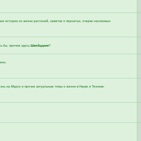
е истории из жизни растений, заметки о пернатых, очерки насекомых-
сь бы, причем здесь
Швейцария
?
аны.
знь на Марсе и прочие актуальные темы о жизни в Науке и Технике.