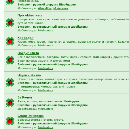
Народов Мира.
Swisstok - русский форум в Швейцарии
Модераторы:
Alias Alisa
,
Moderators
Про жЫвотных
В мире животных и растений: все о наших домашних любимцах, любопытнейши
путешественников.
Swisstok - русскоязычный форум в Швейцарии
Модераторы:
Moderators
Крокодил
Юмор, юмор, юмор... Картинки, анекдоты, смешные ссылки и истории. Казало
Модераторы:
Moderators
Вокруг Света
Все о путешествиях, поездках, гостиницах и сервисе:
Швейцария
и другие стр
Ваши путевые заметки и фотоснимки
Swisstok - русскоязычный форум в Швейцарии
Модераторы:
Moderators
Наука и Жизнь
Новые технологии, компьютеры, интернет, очевидное-невероятное, есть ли жи
Swisstok - русскоязычный форум в Швейцарии
— подфорумы:
Компьютеры и Интернет
Модераторы:
Moderators
За Рулем
Авто-, мото- и, возможно, авиа-
Швейцария
Swisstok - русскоязычный форум в Швейцарии
Модераторы:
Moderators
Спорт-Экспресс
Вопросы спорта и ответы спорта.
Swisstok - русскоязычный форум в Швейцарии
Модераторы:
Moderators