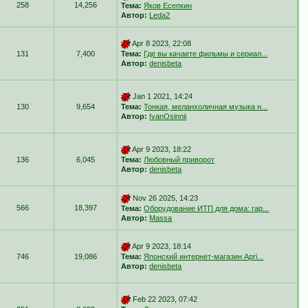
258
14,256
Тема:
Яков Есепкин
Автор:
Leda2
Apr 8 2023, 22:08
131
7,400
Тема:
Где вы качаете фильмы и сериал...
Автор:
denisbeta
Jan 1 2021, 14:24
130
9,654
Тема:
Тонкая, меланхоличная музыка н...
Автор:
IvanOsinnii
Apr 9 2023, 18:22
136
6,045
Тема:
Любовный приворот
Автор:
denisbeta
Nov 26 2025, 14:23
566
18,397
Тема:
Оборудование ИТП для дома: гар...
Автор:
Massa
Apr 9 2023, 18:14
746
19,086
Тема:
Японский интернет-магазин Apri...
Автор:
denisbeta
Feb 22 2023, 07:42