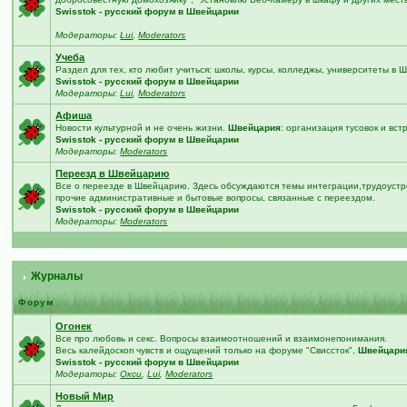
Swisstok - русский форум в Швейцарии
Модераторы:
Lui
,
Moderators
Учеба
Раздел для тех, кто любит учиться: школы, курсы, колледжы, университеты в
Swisstok - русский форум в Швейцарии
Модераторы:
Lui
,
Moderators
Афиша
Новости культурной и не очень жизни.
Швейцария
: организация тусовок и вст
Swisstok - русский форум в Швейцарии
Модераторы:
Moderators
Переезд в Швейцарию
Все о переезде в Швейцарию. Здесь обсуждаются темы интеграции,трудоустро
прочие административные и бытовые вопросы, связанные с переездом.
Swisstok - русский форум в Швейцарии
Модераторы:
Moderators
Журналы
Форум
Огонек
Все про любовь и секс. Вопросы взаимоотношений и взаимонепонимания.
Весь калейдоскоп чувств и ощущений только на форуме "Свиссток",
Швейцари
Swisstok - русский форум в Швейцарии
Модераторы:
Окси
,
Lui
,
Moderators
Новый Мир