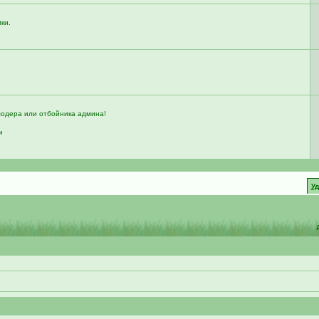
мки.
модера или отбойника админа!
и
У