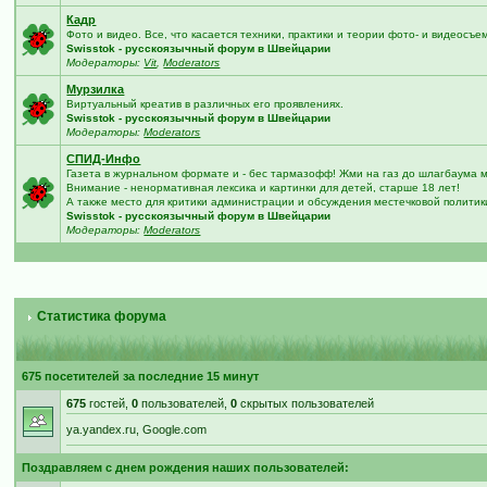
Кадр
Фото и видео. Все, что касается техники, практики и теории фото- и видеосъе
Swisstok - русскоязычный форум в Швейцарии
Модераторы:
Vit
,
Moderators
Мурзилка
Виртуальный креатив в различных его проявлениях.
Swisstok - русскоязычный форум в Швейцарии
Модераторы:
Moderators
СПИД-Инфо
Газета в журнальном формате и - бес тармазофф! Жми на газ до шлагбаума 
Внимание - ненормативная лексика и картинки для детей, старше 18 лет!
А также место для критики администрации и обсуждения местечковой политик
Swisstok - русскоязычный форум в Швейцарии
Модераторы:
Moderators
Статистика форума
675 посетителей за последние 15 минут
675
гостей,
0
пользователей,
0
скрытых пользователей
ya.yandex.ru, Google.com
Поздравляем с днем рождения наших пользователей: