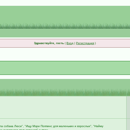
Здравствуйте, гость
(
Вход
|
Регистрация
)
ала собака Люси", "Ищу Мэри Поппинс для маленьких и взрослых", "Найму
х интимного пользования" и проч.