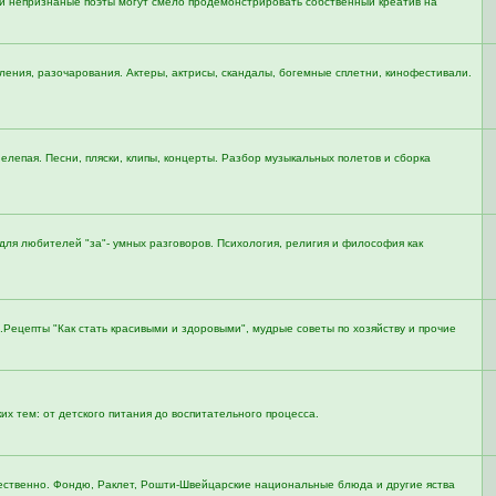
ы и непризнаные поэты могут смело продемонстрировать собственный креатив на
тления, разочарования. Актеры, актрисы, скандалы, богемные сплетни, кинофестивали.
 нелепая. Песни, пляски, клипы, концерты. Разбор музыкальных полетов и сборка
для любителей "за"- умных разговоров. Психология, религия и философия как
ан.Рецепты "Как стать красивыми и здоровыми", мудрые советы по хозяйству и прочие
х тем: от детского питания до воспитательного процесса.
ачественно. Фондю, Раклет, Рошти-Швейцарские национальные блюда и другие яства