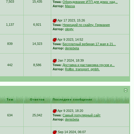
7,503
15,435
Тема:
Оборудование ИТП для дома: над...
Автор:
Massa
Apr 17 2023, 15:26
1,137
6,921
Тема:
Немецкий по скайпу. Германия
Автор:
olegty
Apr 9 2023, 14:52
839
14,323
Тема:
Бесплатный вебинар 17 мая в 21...
Автор:
denisbeta
Jan 7 2024, 18:39
442
8,586
Тема:
Доставка и растаможка грузов и...
Автор:
Rollbo_transport_gmbh.
Тем
Ответов
Последнее сообщение
Apr 9 2023, 18:20
634
25,042
Тема:
Самый популярный сайт
Автор:
denisbeta
Sep 14 2024, 06:07