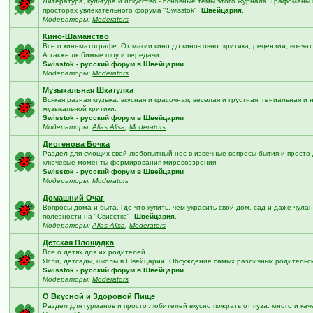
Литература, культура и искусство - основные темы этого журнала. Графоман
просторах увлекательного форума "Swisstok",
Швейцария
.
Модераторы:
Moderators
Кино-Шаманство
Все о кинематографе. От магии кино до кино-говно: критика, рецензии, впеча
А также любимые шоу и передачи.
Swisstok - русский форум в Швейцарии
Модераторы:
Moderators
Музыкальная Шкатулка
Всякая разная музыка: вкусная и красочная, веселая и грустная, гениальная и
музыкальной критики.
Swisstok - русский форум в Швейцарии
Модераторы:
Alias Alisa
,
Moderators
Диогенова Бочка
Раздел для сующих свой любопытный нос в извечные вопросы бытия и просто 
ключевые моменты формирования мировоззрения.
Swisstok - русский форум в Швейцарии
Модераторы:
Moderators
Домашний Очаг
Вопросы дома и быта. Где что купить, чем украсить свой дом, сад и даже чул
полезности на "Свисстке",
Швейцария
.
Модераторы:
Alias Alisa
,
Moderators
Детская Площадка
Все о детях для их родителей.
Ясли, детсады, школы в Швейцарии. Обсуждение самых различных родительски
Swisstok - русский форум в Швейцарии
Модераторы:
Moderators
О Вкусной и Здоровой Пище
Раздел для гурманов и просто любителей вкусно пожрать от пуза: много и к