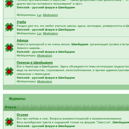
других местах интимного пользования" и проч.
Swisstok - русский форум в Швейцарии
Модераторы:
Lui
,
Moderators
Учеба
Раздел для тех, кто любит учиться: школы, курсы, колледжы, университеты в 
Swisstok - русский форум в Швейцарии
Модераторы:
Lui
,
Moderators
Афиша
Новости культурной и не очень жизни.
Швейцария
: организация тусовок и встр
Земного шарика...
Swisstok - русский форум в Швейцарии
Модераторы:
Moderators
Переезд в Швейцарию
Все о переезде в Швейцарию. Здесь обсуждаются темы интеграции,трудоустро
вида на жительство, страхования, налогообложения, и прочие административ
связанные с переездом.
Swisstok - русский форум в Швейцарии
Модераторы:
Moderators
Журналы
Форум
Огонек
Все про любовь и секс. Вопросы взаимоотношений и взаимонепонимания.
Весь калейдоскоп чувств и ощущений только на форуме "Свиссток",
Швейцари
Swisstok - русский форум в Швейцарии