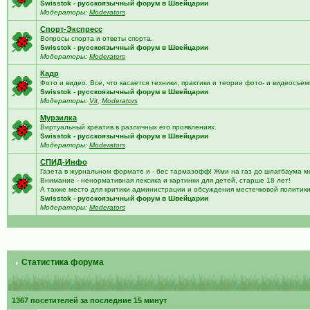
Swisstok - русскоязычный форум в Швейцарии
Модераторы:
Moderators
Спорт-Экспресс
Вопросы спорта и ответы спорта.
Swisstok - русскоязычный форум в Швейцарии
Модераторы:
Moderators
Кадр
Фото и видео. Все, что касается техники, практики и теории фото- и видеосъем
Swisstok - русскоязычный форум в Швейцарии
Модераторы:
Vit
,
Moderators
Мурзилка
Виртуальный креатив в различных его проявлениях.
Swisstok - русскоязычный форум в Швейцарии
Модераторы:
Moderators
СПИД-Инфо
Газета в журнальном формате и - бес тармазофф! Жми на газ до шлагбаума м
Внимание - ненормативная лексика и картинки для детей, старше 18 лет!
А также место для критики администрации и обсуждения местечковой политик
Swisstok - русскоязычный форум в Швейцарии
Модераторы:
Moderators
Статистика форума
1367 посетителей за последние 15 минут