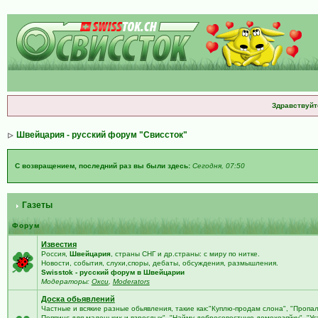
Здравствуйт
Швейцария - русский форум "Свиссток"
С возвращением, последний раз вы были здесь:
Сегодня, 07:50
Газеты
Форум
Известия
Россия,
Швейцария
, страны СНГ и др.страны: с миру по нитке.
Новости, события, слухи,споры, дебаты, обсуждения, размышления.
Swisstok - русский форум в Швейцарии
Модераторы:
Окси
,
Moderators
Доска обьявлений
Частные и всякие разные обьявления, такие как:"Куплю-продам слона", "Пропа
Поппинс для маленьких и взрослых", "Найму добросовестную домохозяйку", "У