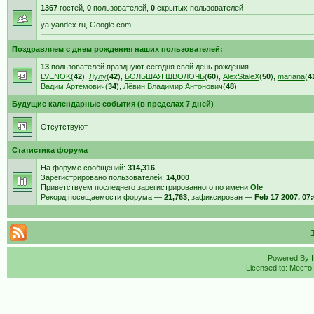
1367
гостей,
0
пользователей,
0
скрытых пользователей
ya.yandex.ru, Google.com
Поздравляем с днем рождения наших пользователей:
13
пользователей празднуют сегодня свой день рождения
LVENOK
(
42
),
Лулу
(
42
),
БОЛЬШАЯ ШВОЛОЧЬ
(
60
),
AlexStaleX
(
50
),
mariana
(
4
Вадим Артемович
(
34
),
Лёвин Владимир Антонович
(
48
)
Будущие календарные события (в пределах 7 дней)
Отсутствуют
Статистика форума
На форуме сообщений:
314,316
Зарегистрировано пользователей:
14,000
Приветствуем последнего зарегистрированного по имени
Ole
Рекорд посещаемости форума —
21,763
, зафиксирован —
Feb 17 2007, 07
Powered By
Licensed to: Место