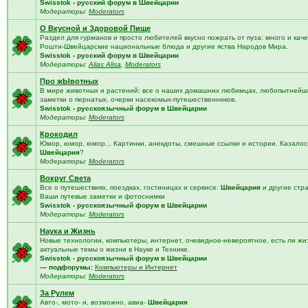
Swisstok - русский форум в Швейцарии
Модераторы:
Moderators
О Вкусной и Здоровой Пище
Раздел для гурманов и просто любителей вкусно пожрать от пуза: много и кач
Рошти-Швейцарские национальные блюда и другие яства Народов Мира.
Swisstok - русский форум в Швейцарии
Модераторы:
Alias Alisa
,
Moderators
Про жЫвотных
В мире животных и растений: все о наших домашних любимцах, любопытнейши
заметки о пернатых, очерки насекомых-путешественников.
Swisstok - русскоязычный форум в Швейцарии
Модераторы:
Moderators
Крокодил
Юмор, юмор, юмор... Картинки, анекдоты, смешные ссылки и истории. Казалос
Швейцария
?
Модераторы:
Moderators
Вокруг Света
Все о путешествиях, поездках, гостиницах и сервисе:
Швейцария
и другие стр
Ваши путевые заметки и фотоснимки
Swisstok - русскоязычный форум в Швейцарии
Модераторы:
Moderators
Наука и Жизнь
Новые технологии, компьютеры, интернет, очевидное-невероятное, есть ли жи
актуальные темы о жизни в Науке и Технике.
Swisstok - русскоязычный форум в Швейцарии
— подфорумы:
Компьютеры и Интернет
Модераторы:
Moderators
За Рулем
Авто-, мото- и, возможно, авиа-
Швейцария