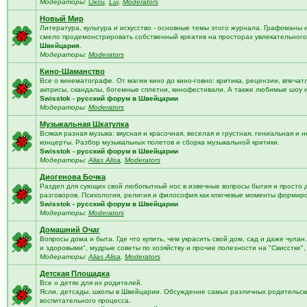
Модераторы:
Окси
,
Lui
,
Moderators
Новый Мир
Литература, культура и искусство - основные темы этого журнала. Графоманы 
смело продемонстрировать собственный креатив на просторах увлекательного 
Швейцария
.
Модераторы:
Moderators
Кино-Шаманство
Все о кинематографе. От магии кино до кино-говно: критика, рецензии, впечат
актрисы, скандалы, богемные сплетни, кинофестивали. А также любимые шоу 
Swisstok - русский форум в Швейцарии
Модераторы:
Moderators
Музыкальная Шкатулка
Всякая разная музыка: вкусная и красочная, веселая и грустная, гениальная и н
концерты. Разбор музыкальных полетов и сборка музыкальной критики.
Swisstok - русский форум в Швейцарии
Модераторы:
Alias Alisa
,
Moderators
Диогенова Бочка
Раздел для сующих свой любопытный нос в извечные вопросы бытия и просто 
разговоров. Психология, религия и философия как ключевые моменты формир
Swisstok - русский форум в Швейцарии
Модераторы:
Moderators
Домашний Очаг
Вопросы дома и быта. Где что купить, чем украсить свой дом, сад и даже чулан
и здоровыми", мудрые советы по хозяйству и прочие полезности на "Свисстке"
Модераторы:
Alias Alisa
,
Moderators
Детская Площадка
Все о детях для их родителей.
Ясли, детсады, школы в Швейцарии. Обсуждение самых различных родительских
воспитательного процесса.