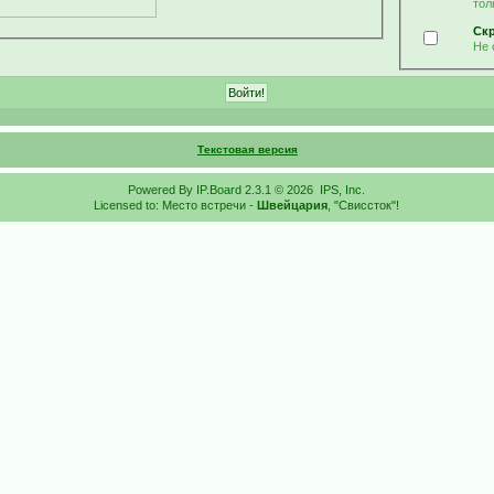
тол
Ск
Не 
Текстовая версия
Powered By
IP.Board
2.3.1 © 2026
IPS, Inc
.
Licensed to: Место встречи -
Швейцария
, "Свиссток"!