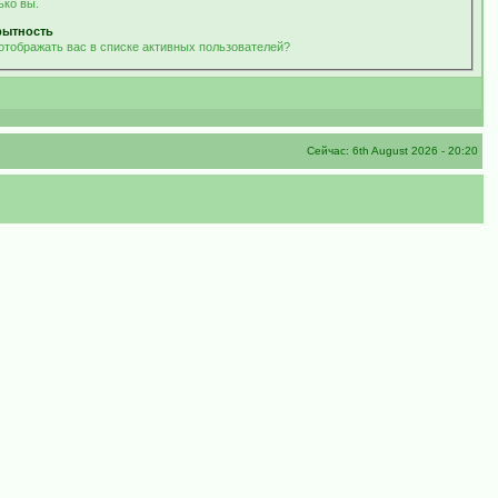
ько вы.
рытность
отображать вас в списке активных пользователей?
Сейчас: 6th August 2026 - 20:20