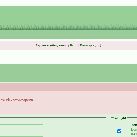
Здравствуйте, гость
(
Вход
|
Регистрация
)
верхней части форума.
Опции
Зап
Есл
пар