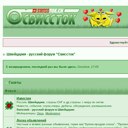
Здравствуйт
Швейцария - русский форум "Свиссток"
С возвращением, последний раз вы были здесь:
Сегодня, 17:05
Газеты
Форум
Известия
Россия,
Швейцария
, страны СНГ и др.страны: с миру по нитке.
Новости, события, слухи,споры, дебаты, обсуждения, размышления.
Swisstok - русский форум в Швейцарии
Модераторы:
Окси
,
Moderators
Доска обьявлений
Частные и всякие разные обьявления, такие как:"Куплю-продам слона", "Пропа
Поппинс для маленьких и взрослых", "Найму добросовестную домохозяйку", "У