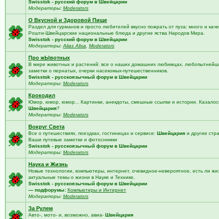
Swisstok - русский форум в Швейцарии
Модераторы:
Moderators
О Вкусной и Здоровой Пище
Раздел для гурманов и просто любителей вкусно пожрать от пуза: много и кач
Рошти-Швейцарские национальные блюда и другие яства Народов Мира.
Swisstok - русский форум в Швейцарии
Модераторы:
Alias Alisa
,
Moderators
Про жЫвотных
В мире животных и растений: все о наших домашних любимцах, любопытнейши
заметки о пернатых, очерки насекомых-путешественников.
Swisstok - русскоязычный форум в Швейцарии
Модераторы:
Moderators
Крокодил
Юмор, юмор, юмор... Картинки, анекдоты, смешные ссылки и истории. Казалос
Швейцария
?
Модераторы:
Moderators
Вокруг Света
Все о путешествиях, поездках, гостиницах и сервисе:
Швейцария
и другие стр
Ваши путевые заметки и фотоснимки
Swisstok - русскоязычный форум в Швейцарии
Модераторы:
Moderators
Наука и Жизнь
Новые технологии, компьютеры, интернет, очевидное-невероятное, есть ли жи
актуальные темы о жизни в Науке и Технике.
Swisstok - русскоязычный форум в Швейцарии
— подфорумы:
Компьютеры и Интернет
Модераторы:
Moderators
За Рулем
Авто-, мото- и, возможно, авиа-
Швейцария