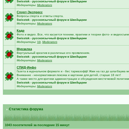
Swisstok - русскоязычный форум в Швейцарии
Модераторы:
Moderators
Спорт-Экспресс
Вопросы спорта и ответы спорта.
Swisstok - русскоязычный форум в Швейцарии
Модераторы:
Moderators
Кадр
Фото и видео. Все, что касается техники, практики и теории фото- и видеосъем
Swisstok - русскоязычный форум в Швейцарии
Модераторы:
Vit
,
Moderators
Мурзилка
Виртуальный креатив в различных его проявлениях.
Swisstok - русскоязычный форум в Швейцарии
Модераторы:
Moderators
СПИД-Инфо
Газета в журнальном формате и - бес тармазофф! Жми на газ до шлагбаума м
Внимание - ненормативная лексика и картинки для детей, старше 18 лет!
А также место для критики администрации и обсуждения местечковой политик
Swisstok - русскоязычный форум в Швейцарии
Модераторы:
Moderators
Статистика форума
1043 посетителей за последние 15 минут