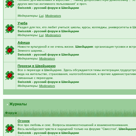
других местах интимного пользования" и проч.
Swisstok - русский форум в Швейцарии
Модераторы:
Lui
,
Moderators
Учеба
Раздел для тех, кто любит учиться: школы, курсы, колледжы, университеты в 
Swisstok - русский форум в Швейцарии
Модераторы:
Lui
,
Moderators
Афиша
Новости культурной и не очень жизни.
Швейцария
: организация тусовок и встр
Земного шарика...
Swisstok - русский форум в Швейцарии
Модераторы:
Moderators
Переезд в Швейцарию
Все о переезде в Швейцарию. Здесь обсуждаются темы интеграции,трудоустро
вида на жительство, страхования, налогообложения, и прочие административ
связанные с переездом.
Swisstok - русский форум в Швейцарии
Модераторы:
Moderators
Журналы
Форум
Огонек
Все про любовь и секс. Вопросы взаимоотношений и взаимонепонимания.
Весь калейдоскоп чувств и ощущений только на форуме "Свиссток",
Швейцари
Swisstok - русский форум в Швейцарии