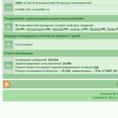
1043
гостей,
0
пользователей,
0
скрытых пользователей
Google.com, ya.yandex.ru
Поздравляем с днем рождения наших пользователей:
11
пользователей празднуют сегодня свой день рождения
ViK
(
50
),
germaniyaorgz
(
66
),
AlenaSw
(
65
),
segega_b
(
50
),
Nikoletta
(
46
),
Budko
(
Будущие календарные события (в пределах 7 дней)
Отсутствуют
Статистика форума
На форуме сообщений:
314,316
Зарегистрировано пользователей:
14,000
Приветствуем последнего зарегистрированного по имени
Ole
Рекорд посещаемости форума —
21,763
, зафиксирован —
Feb 17 2007, 07
Powered By
Licensed to: Место