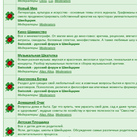
Модераторы:
Окси
,
Lui
,
Moderators
Новый Мир
Литература, культура и искусство - основные темы этого журнала. Графоманы 
смело продемонстрировать собственный креатив на просторах увлекательного 
Швейцария
.
Модераторы:
Moderators
Кино-Шаманство
Все о кинематографе. От магии кино до кино-говно: критика, рецензии, впечат
актрисы, скандалы, богемные сплетни, кинофестивали. А также любимые шоу 
Swisstok - русский форум в Швейцарии
Модераторы:
Moderators
Музыкальная Шкатулка
Всякая разная музыка: вкусная и красочная, веселая и грустная, гениальная и н
концерты. Разбор музыкальных полетов и сборка музыкальной критики.
Swisstok - русский форум в Швейцарии
Модераторы:
Alias Alisa
,
Moderators
Диогенова Бочка
Раздел для сующих свой любопытный нос в извечные вопросы бытия и просто 
разговоров. Психология, религия и философия как ключевые моменты формир
Swisstok - русский форум в Швейцарии
Модераторы:
Moderators
Домашний Очаг
Вопросы дома и быта. Где что купить, чем украсить свой дом, сад и даже чулан
и здоровыми", мудрые советы по хозяйству и прочие полезности на "Свисстке"
Модераторы:
Alias Alisa
,
Moderators
Детская Площадка
Все о детях для их родителей.
Ясли, детсады, школы в Швейцарии. Обсуждение самых различных родительских
воспитательного процесса.