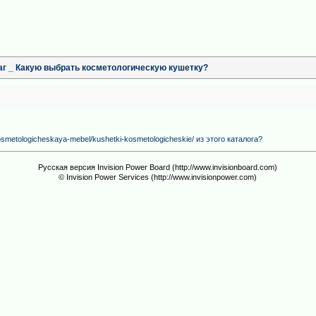
аг _ Какую выбрать косметологическую кушетку?
smetologicheskaya-mebel/kushetki-kosmetologicheskie/ из этого каталога?
Русская версия Invision Power Board (http://www.invisionboard.com)
© Invision Power Services (http://www.invisionpower.com)