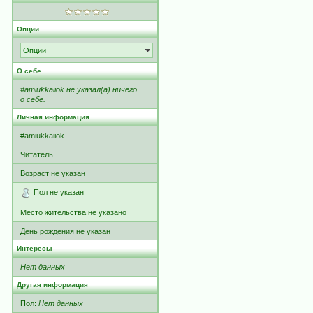
Опции
Опции
О себе
#amiukkaiiok не указал(а) ничего
о себе.
Личная информация
#amiukkaiiok
Читатель
Возраст не указан
Пол не указан
Место жительства не указано
День рождения не указан
Интересы
Нет данных
Другая информация
Пол:
Нет данных