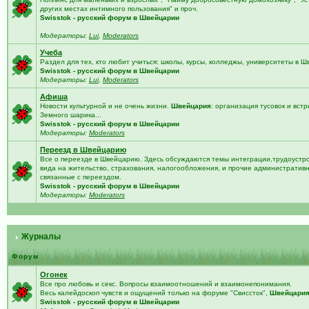
других местах интимного пользования" и проч.
Swisstok - русский форум в Швейцарии
Модераторы:
Lui
,
Moderators
Учеба
Раздел для тех, кто любит учиться: школы, курсы, колледжы, университеты в 
Swisstok - русский форум в Швейцарии
Модераторы:
Lui
,
Moderators
Афиша
Новости культурной и не очень жизни.
Швейцария
: организация тусовок и встр
Земного шарика...
Swisstok - русский форум в Швейцарии
Модераторы:
Moderators
Переезд в Швейцарию
Все о переезде в Швейцарию. Здесь обсуждаются темы интеграции,трудоустро
вида на жительство, страхования, налогообложения, и прочие административ
связанные с переездом.
Swisstok - русский форум в Швейцарии
Модераторы:
Moderators
Журналы
Форум
Огонек
Все про любовь и секс. Вопросы взаимоотношений и взаимонепонимания.
Весь калейдоскоп чувств и ощущений только на форуме "Свиссток",
Швейцари
Swisstok - русский форум в Швейцарии