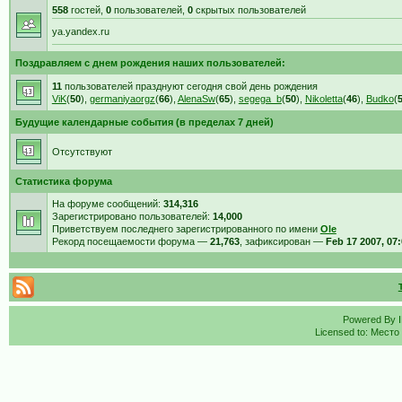
558
гостей,
0
пользователей,
0
скрытых пользователей
ya.yandex.ru
Поздравляем с днем рождения наших пользователей:
11
пользователей празднуют сегодня свой день рождения
ViK
(
50
),
germaniyaorgz
(
66
),
AlenaSw
(
65
),
segega_b
(
50
),
Nikoletta
(
46
),
Budko
(
Будущие календарные события (в пределах 7 дней)
Отсутствуют
Статистика форума
На форуме сообщений:
314,316
Зарегистрировано пользователей:
14,000
Приветствуем последнего зарегистрированного по имени
Ole
Рекорд посещаемости форума —
21,763
, зафиксирован —
Feb 17 2007, 07
Powered By
Licensed to: Место