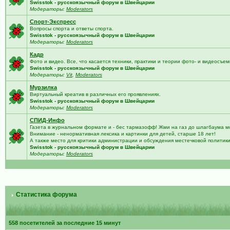
Swisstok - русскоязычный форум в Швейцарии
Модераторы:
Moderators
Спорт-Экспресс
Вопросы спорта и ответы спорта.
Swisstok - русскоязычный форум в Швейцарии
Модераторы:
Moderators
Кадр
Фото и видео. Все, что касается техники, практики и теории фото- и видеосъем
Swisstok - русскоязычный форум в Швейцарии
Модераторы:
Vit
,
Moderators
Мурзилка
Виртуальный креатив в различных его проявлениях.
Swisstok - русскоязычный форум в Швейцарии
Модераторы:
Moderators
СПИД-Инфо
Газета в журнальном формате и - бес тармазофф! Жми на газ до шлагбаума м
Внимание - ненормативная лексика и картинки для детей, старше 18 лет!
А также место для критики администрации и обсуждения местечковой политик
Swisstok - русскоязычный форум в Швейцарии
Модераторы:
Moderators
Статистика форума
558 посетителей за последние 15 минут