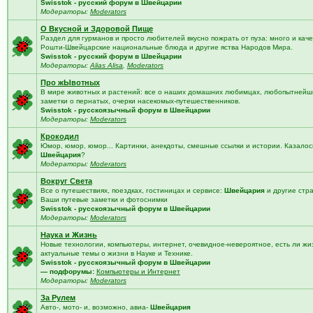
Swisstok - русский форум в Швейцарии
Модераторы:
Moderators
О Вкусной и Здоровой Пище
Раздел для гурманов и просто любителей вкусно пожрать от пуза: много и кач
Рошти-Швейцарские национальные блюда и другие яства Народов Мира.
Swisstok - русский форум в Швейцарии
Модераторы:
Alias Alisa
,
Moderators
Про жЫвотных
В мире животных и растений: все о наших домашних любимцах, любопытнейши
заметки о пернатых, очерки насекомых-путешественников.
Swisstok - русскоязычный форум в Швейцарии
Модераторы:
Moderators
Крокодил
Юмор, юмор, юмор... Картинки, анекдоты, смешные ссылки и истории. Казалос
Швейцария
?
Модераторы:
Moderators
Вокруг Света
Все о путешествиях, поездках, гостиницах и сервисе:
Швейцария
и другие стр
Ваши путевые заметки и фотоснимки
Swisstok - русскоязычный форум в Швейцарии
Модераторы:
Moderators
Наука и Жизнь
Новые технологии, компьютеры, интернет, очевидное-невероятное, есть ли жи
актуальные темы о жизни в Науке и Технике.
Swisstok - русскоязычный форум в Швейцарии
— подфорумы:
Компьютеры и Интернет
Модераторы:
Moderators
За Рулем
Авто-, мото- и, возможно, авиа-
Швейцария