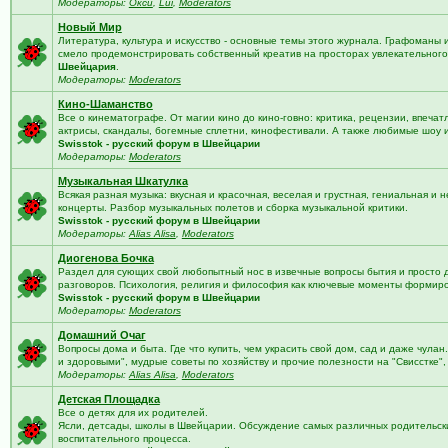
Модераторы:
Окси
,
Lui
,
Moderators
Новый Мир
Литература, культура и искусство - основные темы этого журнала. Графоманы 
смело продемонстрировать собственный креатив на просторах увлекательного 
Швейцария
.
Модераторы:
Moderators
Кино-Шаманство
Все о кинематографе. От магии кино до кино-говно: критика, рецензии, впечат
актрисы, скандалы, богемные сплетни, кинофестивали. А также любимые шоу 
Swisstok - русский форум в Швейцарии
Модераторы:
Moderators
Музыкальная Шкатулка
Всякая разная музыка: вкусная и красочная, веселая и грустная, гениальная и н
концерты. Разбор музыкальных полетов и сборка музыкальной критики.
Swisstok - русский форум в Швейцарии
Модераторы:
Alias Alisa
,
Moderators
Диогенова Бочка
Раздел для сующих свой любопытный нос в извечные вопросы бытия и просто 
разговоров. Психология, религия и философия как ключевые моменты формир
Swisstok - русский форум в Швейцарии
Модераторы:
Moderators
Домашний Очаг
Вопросы дома и быта. Где что купить, чем украсить свой дом, сад и даже чулан
и здоровыми", мудрые советы по хозяйству и прочие полезности на "Свисстке"
Модераторы:
Alias Alisa
,
Moderators
Детская Площадка
Все о детях для их родителей.
Ясли, детсады, школы в Швейцарии. Обсуждение самых различных родительских
воспитательного процесса.