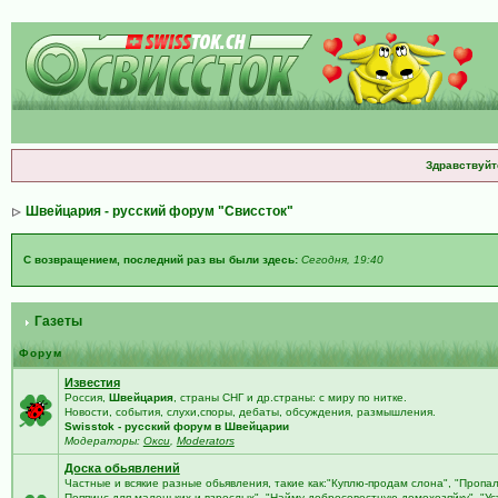
Здравствуйт
Швейцария - русский форум "Свиссток"
С возвращением, последний раз вы были здесь:
Сегодня, 19:40
Газеты
Форум
Известия
Россия,
Швейцария
, страны СНГ и др.страны: с миру по нитке.
Новости, события, слухи,споры, дебаты, обсуждения, размышления.
Swisstok - русский форум в Швейцарии
Модераторы:
Окси
,
Moderators
Доска обьявлений
Частные и всякие разные обьявления, такие как:"Куплю-продам слона", "Пропа
Поппинс для маленьких и взрослых", "Найму добросовестную домохозяйку", "У