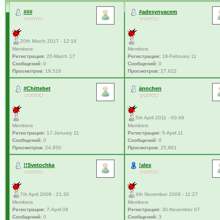
###
#adesynyacem
20th March 2017 - 12:16
Members
Members
Регистрация:
18-February 11
Регистрация:
20-March 17
Сообщений:
0
Сообщений:
0
Просмотров:
27,622
Просмотров:
19,516
#Chittebet
ännchen
5th April 2011 - 00:49
Members
Members
Регистрация:
17-January 11
Регистрация:
5-April 11
Сообщений:
0
Сообщений:
0
Просмотров:
24,950
Просмотров:
25,861
!!Svetochka
!alex
7th April 2009 - 21:30
4th November 2009 - 11:27
Members
Members
Регистрация:
7-April 09
Регистрация:
30-November 07
Сообщений:
0
Сообщений:
3