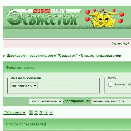
Здравствуйт
Швейцария - русский форум "Свиссток"
> Список пользователей
Фильтры поиска
Имя пользователя
Фото
Только с 
, сортировать по
700 страниц
1
2
3
>
»
Список пользователей