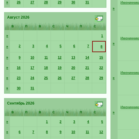
»
26
27
28
29
30
31
Имениннико
»
Август 2026
В
П
В
С
Ч
П
С
»
1
Имениннико
»
2
3
4
5
6
7
»
8
»
9
10
11
12
13
14
15
»
16
17
18
19
20
21
22
Имениннико
»
23
24
25
26
27
28
29
»
»
30
31
Сентябрь 2026
Имениннико
В
П
В
С
Ч
П
С
»
»
1
2
3
4
5
»
6
7
8
9
10
11
12