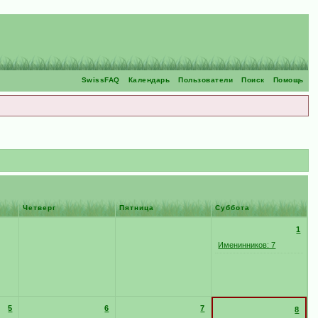
SwissFAQ
Календарь
Пользователи
Поиск
Помощь
Четверг
Пятница
Суббота
1
Именинников: 7
5
6
7
8