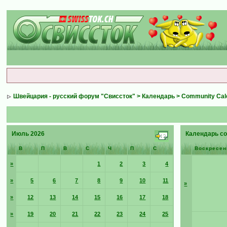
Швейцария - русский форум "Свиссток"
>
Календарь
>
Community Cal
Июль 2026
Календарь со
В
П
В
С
Ч
П
С
Воскресен
»
1
2
3
4
»
5
6
7
8
9
10
11
»
»
12
13
14
15
16
17
18
»
19
20
21
22
23
24
25