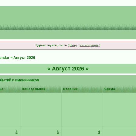
Здравствуйте, гость
(
Вход
|
Регистрация
)
endar
> Август 2026
«
Август 2026
»
бытий и именинников
ье
Понедельник
Вторник
Среда
2
3
4