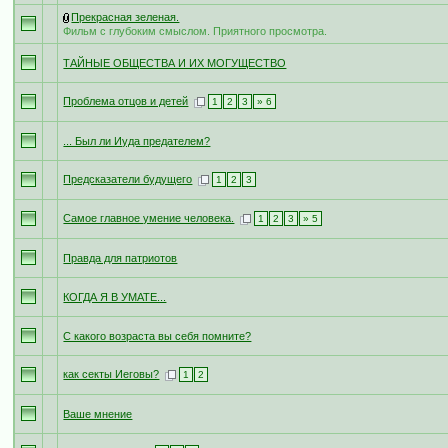
Прекрасная зеленая.
Фильм с глубоким смыслом. Приятного просмотра.
ТАЙНЫЕ ОБЩЕСТВА И ИХ МОГУЩЕСТВО
Проблема отцов и детей
1
2
3
» 6
... Был ли Иуда предателем?
Предсказатели будущего
1
2
3
Самое главное умение человека.
1
2
3
» 5
Правда для патриотов
КОГДА Я В УМАТЕ...
С какого возраста вы себя помните?
как секты Иеговы?
1
2
Ваше мнение