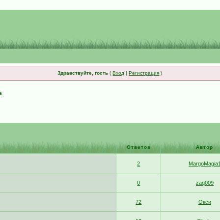
Здравствуйте, гость
(
Вход
|
Регистрация
)
а
Ответов
Автор
2
MargoMagia
0
zaq009
72
Окси