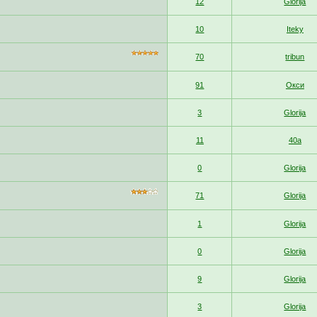
12
Glorija
10
Iteky
70
tribun
91
Окси
3
Glorija
11
40a
0
Glorija
71
Glorija
1
Glorija
0
Glorija
9
Glorija
3
Glorija