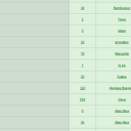
18
Bamboukov
2
Timur
3
lafaet
10
termolitov
76
Macushla
7
m-ira
20
Galina
110
Дюдюка Вреди
534
Окси
0
Alias Alisa
26
Alias Alisa