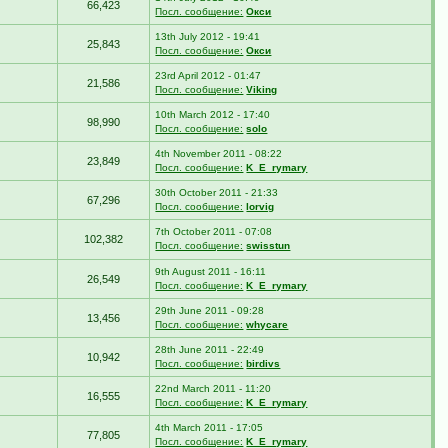
66,423
Посл. сообщение:
Окси
13th July 2012 - 19:41
25,843
Посл. сообщение:
Окси
23rd April 2012 - 01:47
21,586
Посл. сообщение:
Viking
10th March 2012 - 17:40
98,990
Посл. сообщение:
solo
4th November 2011 - 08:22
23,849
Посл. сообщение:
K_E_rymary
30th October 2011 - 21:33
67,296
Посл. сообщение:
lorvig
7th October 2011 - 07:08
102,382
Посл. сообщение:
swisstun
9th August 2011 - 16:11
26,549
Посл. сообщение:
K_E_rymary
29th June 2011 - 09:28
13,456
Посл. сообщение:
whycare
28th June 2011 - 22:49
10,942
Посл. сообщение:
birdivs
22nd March 2011 - 11:20
16,555
Посл. сообщение:
K_E_rymary
4th March 2011 - 17:05
77,805
Посл. сообщение:
K_E_rymary