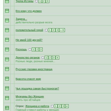
Тропа Истины
1
2
3
Кто кому что должен
Задача...
действительно разрыв мозга
положительный герой
1
2
3
» 6
Не имей 100 друзей?
Роскошь
1
2
3
Донорство органов
1
2
3
4
Разные люди, разные мнения...
Русские глазами иностранца
Красота спасет мир
Чья лошадка самая быстроногая?
Мужчины без Женщин
опять про кЕтайцев
Опрос:
Женщина и работа
1
2
3
4
Главный стимул работы у женщин