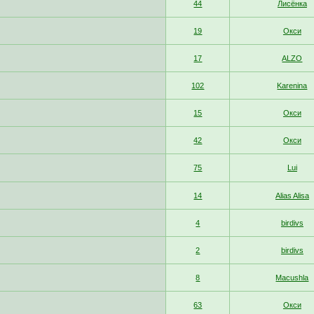
44
Лисёнка
19
Окси
17
ALZO
102
Karenina
15
Окси
42
Окси
75
Lui
14
Alias Alisa
4
birdivs
2
birdivs
8
Macushla
63
Окси