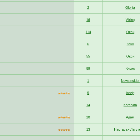
2
Glorija
16
Viking
114
Окси
6
Iteky
55
Окси
89
Кицис
1
Newsinsider
5
lorvig
14
Karenina
20
Адам
13
Настасья Лагут