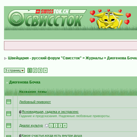
Швейцария - русский форум "Свиссток"
>
Журналы
>
Диогенова Бочк
3 страниц
1
2
3
>
Диогенова Бочка
Название темы
Любовный приворот
Ясновидящая, гадалка и экстрасенс
Гадание и предсказания. Надежные любовные привороты.
Диалог культур
1
2
3
4
Какое счастье,когда есть внутри душа