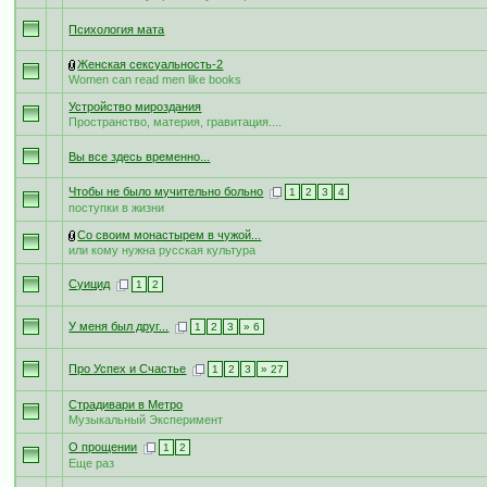
Психология мата
Женская сексуальность-2
Women can read men like books
Устройство мироздания
Пространство, материя, гравитация....
Вы все здесь временно...
Чтобы не было мучительно больно
1
2
3
4
поступки в жизни
Со своим монастырем в чужой...
или кому нужна русская культура
Суицид
1
2
У меня был друг...
1
2
3
» 6
Про Успех и Счастье
1
2
3
» 27
Страдивари в Метро
Музыкальный Эксперимент
О прощении
1
2
Еще раз