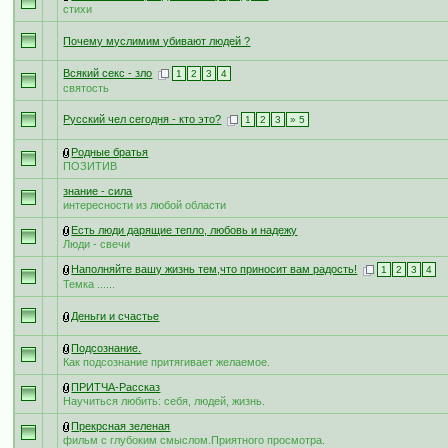
стихи
Почему муслимим убивают людей ?
Всякий секс - зло
1
2
3
4
святость
Русский чел сегодня - кто это?
1
2
3
» 5
Родные братья
ПОЗИТИВ
знание - сила
интересности из любой области
Есть люди дарящие тепло, любовь и надежу
Люди - свечи
Наполняйте вашу жизнь тем,что приносит вам радость!
1
2
3
4
Темка ......
Деньги и счастье
Подсознание.
Как подсознание притягивает желаемое.
ПРИТЧА-Рассказ
Научиться любить: себя, людей, жизнь.
Прекрсная зеленая
фильм с глубоким смыслом.Приятного просмотра.