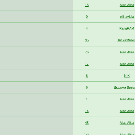
18
Alias Alisa
0
ellinaviola
4
RafiqRAM
95
JackieBrow
76
Alias Alisa
17
Alias Alisa
6
NIK
6
Дюдюка Вред
1
Alias Alisa
14
Alias Alisa
45
Alias Alisa
144
Alias Alisa