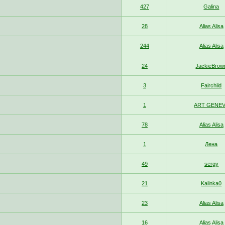
427
Galina
28
Alias Alisa
244
Alias Alisa
24
JackieBrow
3
Fairchild
1
ART GENE
78
Alias Alisa
1
Лена
49
sergy
21
Kalinka0
23
Alias Alisa
16
Alias Alisa