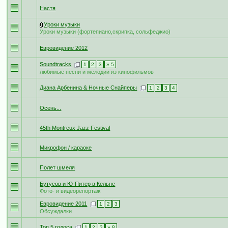
Настя
Уроки музыки
Уроки музыки (фортепиано,скрипка, сольфеджио)
Евровидение 2012
Soundtracks
1
2
3
» 5
любимые песни и мелодии из кинофильмов
Диана Арбенина & Ночные Снайперы
1
2
3
4
Осень...
45th Montreux Jazz Festival
Микрофон / караоке
Полет шмеля
Бутусов и Ю-Питер в Кельне
Фото- и видеорепортаж
Евровидение 2011
1
2
3
Обсуждалки
Топ 5 голоса
1
2
3
» 8