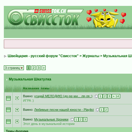
Швейцария - русский форум "Свиссток"
>
Журналы
>
Музыкальная Ш
3 страниц
1
2
3
>
Музыкальная Шкатулка
Название темы
Важно:
угадай МЕЛОДИЮ (до-ре-ми... ля-ля :)
1
2
3
» 14
ИГРА :)
Важно:
Любимые песни нашей юности - Playlist
1
2
Важно:
Музыкальные Хроники
1
2
3
Этот день в музыкальной истории
Темы форума