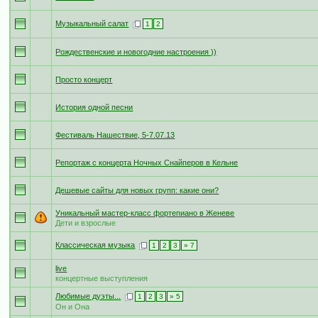
Музыкальный салат
1
2
Рождественские и новогодние настроения ))
Просто концерт
История одной песни
Фестиваль Нашествие, 5-7.07.13
Репортаж с концерта Ночных Снайперов в Кельне
Дешевые сайты для новых групп: какие они?
Уникальный мастер-класс фортепиано в Женеве
Дети и взрослые
Классическая музыка
1
2
3
» 7
live
концертные выступления
Любимые дуэты...
1
2
3
» 5
Он и Она