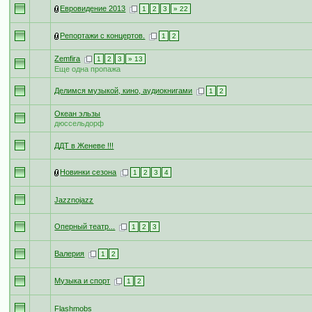
Евровидение 2013
1
2
3
» 22
Репортажи с концертов.
1
2
Zemfira
1
2
3
» 13
Еще одна пропажа
Делимся музыкой, кино, аудиокнигами
1
2
Океан эльзы
дюссельдорф
ДДТ в Женеве !!!
Новинки сезона
1
2
3
4
Jazznojazz
Оперный театр...
1
2
3
Валерия
1
2
Музыка и спорт
1
2
Flashmobs