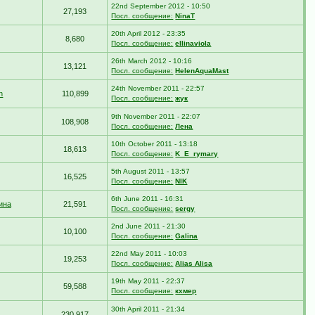
22nd September 2012 - 10:50
27,193
Посл. сообщение:
NinaT
20th April 2012 - 23:35
8,680
Посл. сообщение:
ellinaviola
26th March 2012 - 10:16
13,121
Посл. сообщение:
HelenAquaMast
24th November 2011 - 22:57
n
110,899
Посл. сообщение:
жук
9th November 2011 - 22:07
108,908
Посл. сообщение:
Лена
10th October 2011 - 13:18
18,613
Посл. сообщение:
K_E_rymary
5th August 2011 - 13:57
16,525
Посл. сообщение:
NIK
6th June 2011 - 16:31
ина
21,591
Посл. сообщение:
sergy
2nd June 2011 - 21:30
10,100
Посл. сообщение:
Galina
22nd May 2011 - 10:03
19,253
Посл. сообщение:
Alias Alisa
19th May 2011 - 22:37
59,588
Посл. сообщение:
кхмер
30th April 2011 - 21:34
230,917