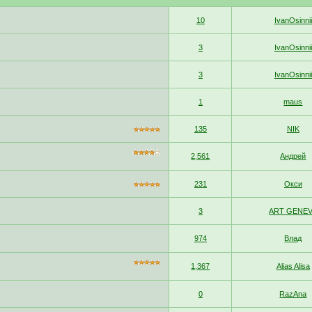
10
IvanOsinnii
3
IvanOsinnii
3
IvanOsinnii
1
maus
135
NIK
2,561
Андрей
231
Окси
3
ART GENE
974
Влад
1,367
Alias Alisa
0
RazAna