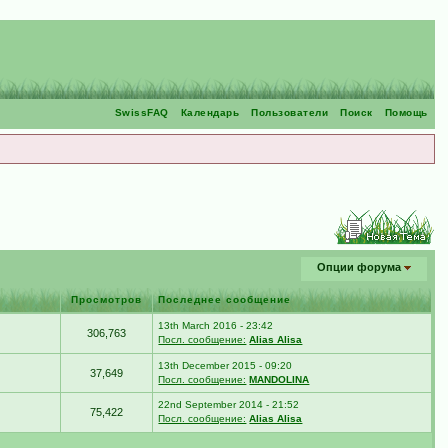
SwissFAQ
Календарь
Пользователи
Поиск
Помощь
Опции форума
Просмотров
Последнее сообщение
13th March 2016 - 23:42
306,763
Посл. сообщение:
Alias Alisa
13th December 2015 - 09:20
37,649
Посл. сообщение:
MANDOLINA
22nd September 2014 - 21:52
75,422
Посл. сообщение:
Alias Alisa