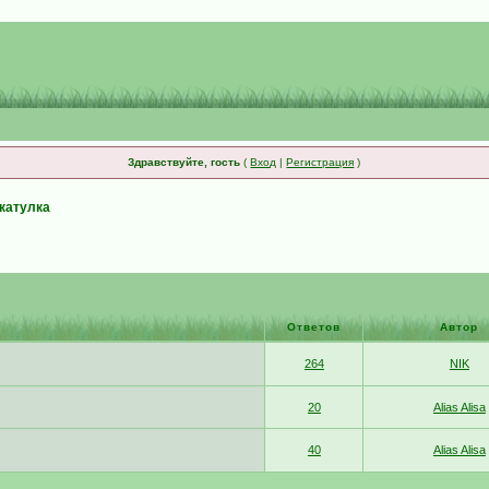
Здравствуйте, гость
(
Вход
|
Регистрация
)
катулка
Ответов
Автор
264
NIK
20
Alias Alisa
40
Alias Alisa