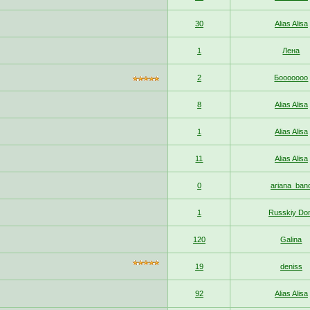
30
Alias Alisa
1
Лена
2
Бооооооо
8
Alias Alisa
1
Alias Alisa
11
Alias Alisa
0
ariana_ban
1
Russkiy Do
120
Galina
19
deniss
92
Alias Alisa