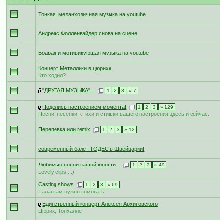
Тонкая, меланхоличная музыка на youtube
Андреас Фолленвайдер снова на сцене
Бодрая и мотивирующая музыка на youtube
Концерт Металлики в цюрихе
Кто ходил?
"ДРУГАЯ МУЗЫКА"...
1
2
3
» 7
Поделись настроением момента!
1
2
3
» 129
Песни, песенки, стихи и стишки вашего настроения здесь и сейчас.
Перепевка или remix
1
2
3
» 12
современный балет ТОДЕС в Швейцарии!
Любимые песни нашей юности...
1
2
3
» 49
Lovely clips...:)
Casting shows
1
2
3
» 69
Талантам нужно помогать
Единственный концерт Алексея Архиповского
Цюрих, Тонхалле