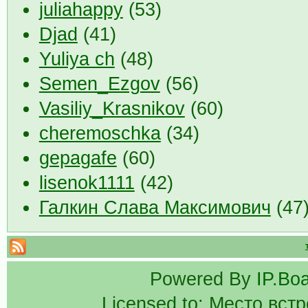
juliahappy
(53)
Djad
(41)
Yuliya ch
(48)
Semen_Ezgov
(56)
Vasiliy_Krasnikov
(60)
cheremoschka
(34)
gepagafe
(60)
lisenok1111
(42)
Галкин Слава Максимович
(47
Powered By
IP.Bo
Licensed to: Место вст