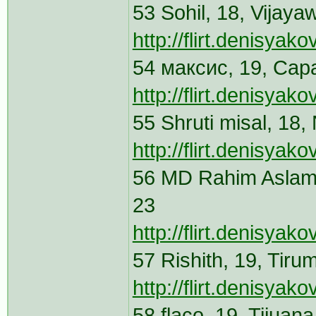
53 Sohil, 18, Vijay
http://flirt.denisya
54 максис, 19, Сар
http://flirt.denisya
55 Shruti misal, 18
http://flirt.denisya
56 MD Rahim Aslam12
23
http://flirt.denisya
57 Rishith, 19, Tiru
http://flirt.denisya
58 flaco, 19, Tijua