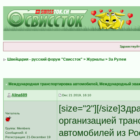
Здравствуйт
Швейцария - русский форум "Свиссток"
>
Журналы
>
За Рулем
Международная транспортировка автомобилей
, Международный эвак
Alina689
Dec 21 2019, 16:10
[size="2"][/size]З
Читатель
организацией тран
Группа: Members
автомобилей из Ро
Сообщений: 4
Регистрация: 21-December 19