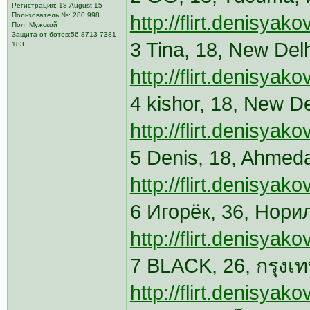
Регистрация: 18-August 15
Пользователь №: 280,998
http://flirt.denisya
Пол: Мужской
Защита от ботов:56-8713-7381-
3 Tina, 18, New Del
183
http://flirt.denisya
4 kishor, 18, New D
http://flirt.denisya
5 Denis, 18, Ahmed
http://flirt.denisya
6 Игорёк, 36, Нори
http://flirt.denisya
7 BLACK, 26, กรุงเ
http://flirt.denisya