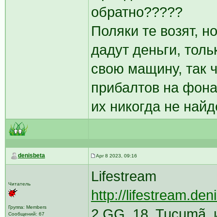
обратно?????
Поляки те возят, н
дадут деньги, толь
свою мащину, так ч
прибалтов на фона
их никогда не найд
denisbeta
Apr 8 2023, 09:16
Lifestream
Читатель
http://lifestream.den
Группа: Members
2 GG, 18, Tucumã, 
Сообщений: 67