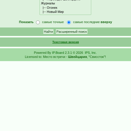
Показать
самые точные
самые последние
вверху
Текстовая версия
Powered By
IP.Board
2.3.1 © 2026
IPS, Inc
.
Licensed to: Место встречи -
Швейцария
, "Свиссток"!