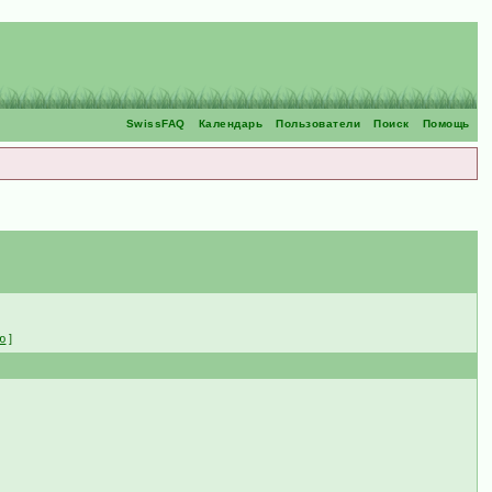
SwissFAQ
Календарь
Пользователи
Поиск
Помощь
ю
]