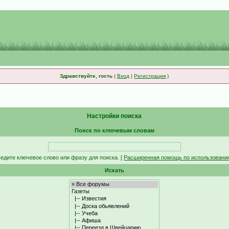
Здравствуйте, гость
(
Вход
|
Регистрация
)
Настройки поиска
Поиск по ключевым словам
едите ключевое слово или фразу для поиска.
[
Расширенная помощь по использовани
Искать