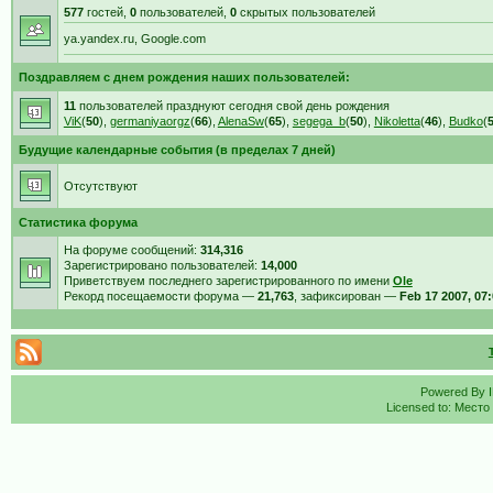
577
гостей,
0
пользователей,
0
скрытых пользователей
ya.yandex.ru, Google.com
Поздравляем с днем рождения наших пользователей:
11
пользователей празднуют сегодня свой день рождения
ViK
(
50
),
germaniyaorgz
(
66
),
AlenaSw
(
65
),
segega_b
(
50
),
Nikoletta
(
46
),
Budko
(
Будущие календарные события (в пределах 7 дней)
Отсутствуют
Статистика форума
На форуме сообщений:
314,316
Зарегистрировано пользователей:
14,000
Приветствуем последнего зарегистрированного по имени
Ole
Рекорд посещаемости форума —
21,763
, зафиксирован —
Feb 17 2007, 07
Powered By
Licensed to: Место