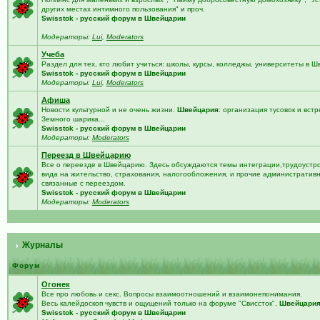
других местах интимного пользования" и проч.
Swisstok - русский форум в Швейцарии
Модераторы:
Lui
,
Moderators
Учеба
Раздел для тех, кто любит учиться: школы, курсы, колледжы, университеты в 
Swisstok - русский форум в Швейцарии
Модераторы:
Lui
,
Moderators
Афиша
Новости культурной и не очень жизни.
Швейцария
: организация тусовок и встр
Земного шарика...
Swisstok - русский форум в Швейцарии
Модераторы:
Moderators
Переезд в Швейцарию
Все о переезде в Швейцарию. Здесь обсуждаются темы интеграции,трудоустро
вида на жительство, страхования, налогообложения, и прочие административ
связанные с переездом.
Swisstok - русский форум в Швейцарии
Модераторы:
Moderators
Журналы
Форум
Огонек
Все про любовь и секс. Вопросы взаимоотношений и взаимонепонимания.
Весь калейдоскоп чувств и ощущений только на форуме "Свиссток",
Швейцари
Swisstok - русский форум в Швейцарии