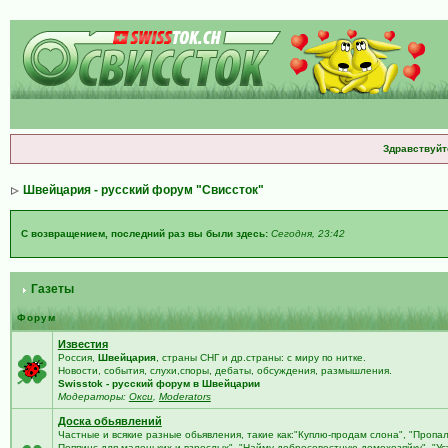
Здравствуйт
Швейцария - русский форум "Свиссток"
С возвращением, последний раз вы были здесь:
Сегодня, 23:42
Газеты
Форум
Известия
Россия,
Швейцария
, страны СНГ и др.страны: с миру по нитке.
Новости, события, слухи,споры, дебаты, обсуждения, размышления.
Swisstok - русский форум в Швейцарии
Модераторы:
Окси
,
Moderators
Доска обьявлений
Частные и всякие разные обьявления, такие как:"Куплю-продам слона", "Пропа
Поппинс для маленьких и взрослых", "Найму добросовестную домохозяйку", "У