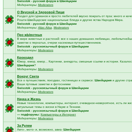
Swisstok - русский форум в Швейцарии
Модераторы:
Moderators
О Вкусной и Здоровой Пище
Раздел для гурманов и просто любителей вкусно пожрать от пуза: много и кач
Рошти-Швейцарские национальные блюда и другие яства Народов Мира.
Swisstok - русский форум в Швейцарии
Модераторы:
Alias Alisa
,
Moderators
Про жЫвотных
В мире животных и растений: все о наших домашних любимцах, любопытнейши
заметки о пернатых, очерки насекомых-путешественников.
Swisstok - русскоязычный форум в Швейцарии
Модераторы:
Moderators
Крокодил
Юмор, юмор, юмор... Картинки, анекдоты, смешные ссылки и истории. Казалос
Швейцария
?
Модераторы:
Moderators
Вокруг Света
Все о путешествиях, поездках, гостиницах и сервисе:
Швейцария
и другие стр
Ваши путевые заметки и фотоснимки
Swisstok - русскоязычный форум в Швейцарии
Модераторы:
Moderators
Наука и Жизнь
Новые технологии, компьютеры, интернет, очевидное-невероятное, есть ли жи
актуальные темы о жизни в Науке и Технике.
Swisstok - русскоязычный форум в Швейцарии
— подфорумы:
Компьютеры и Интернет
Модераторы:
Moderators
За Рулем
Авто-, мото- и, возможно, авиа-
Швейцария