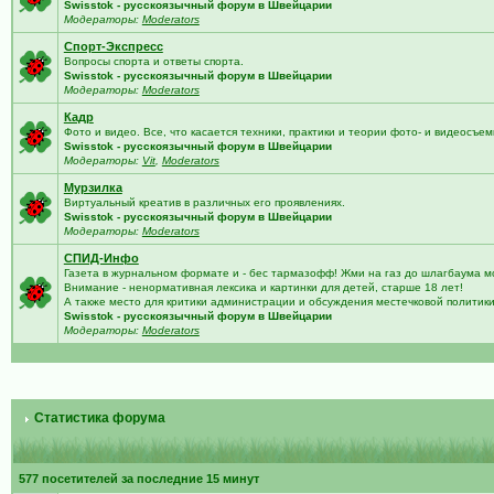
Swisstok - русскоязычный форум в Швейцарии
Модераторы:
Moderators
Спорт-Экспресс
Вопросы спорта и ответы спорта.
Swisstok - русскоязычный форум в Швейцарии
Модераторы:
Moderators
Кадр
Фото и видео. Все, что касается техники, практики и теории фото- и видеосъем
Swisstok - русскоязычный форум в Швейцарии
Модераторы:
Vit
,
Moderators
Мурзилка
Виртуальный креатив в различных его проявлениях.
Swisstok - русскоязычный форум в Швейцарии
Модераторы:
Moderators
СПИД-Инфо
Газета в журнальном формате и - бес тармазофф! Жми на газ до шлагбаума м
Внимание - ненормативная лексика и картинки для детей, старше 18 лет!
А также место для критики администрации и обсуждения местечковой политик
Swisstok - русскоязычный форум в Швейцарии
Модераторы:
Moderators
Статистика форума
577 посетителей за последние 15 минут