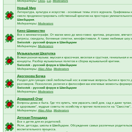
Модераторы:
Окси
,
Lui
,
Moderators
Новый Мир
Литература, культура и искусство - основные темы этого журнала. Графоманы 
смело продемонстрировать собственный креатив на просторах увлекательного 
Швейцария
.
Модераторы:
Moderators
Кино-Шаманство
Все о кинематографе. От магии кино до кино-говно: критика, рецензии, впечат
актрисы, скандалы, богемные сплетни, кинофестивали. А также любимые шоу 
Swisstok - русский форум в Швейцарии
Модераторы:
Moderators
Музыкальная Шкатулка
Всякая разная музыка: вкусная и красочная, веселая и грустная, гениальная и н
концерты. Разбор музыкальных полетов и сборка музыкальной критики.
Swisstok - русский форум в Швейцарии
Модераторы:
Alias Alisa
,
Moderators
Диогенова Бочка
Раздел для сующих свой любопытный нос в извечные вопросы бытия и просто 
разговоров. Психология, религия и философия как ключевые моменты формир
Swisstok - русский форум в Швейцарии
Модераторы:
Moderators
Домашний Очаг
Вопросы дома и быта. Где что купить, чем украсить свой дом, сад и даже чулан
и здоровыми", мудрые советы по хозяйству и прочие полезности на "Свисстке"
Модераторы:
Alias Alisa
,
Moderators
Детская Площадка
Все о детях для их родителей.
Ясли, детсады, школы в Швейцарии. Обсуждение самых различных родительских
воспитательного процесса.