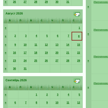
»
26
27
28
29
30
31
Имениннико
»
Август 2026
В
П
В
С
Ч
П
С
»
1
Имениннико
»
2
3
4
5
6
7
»
8
»
9
10
11
12
13
14
15
»
16
17
18
19
20
21
22
Имениннико
»
23
24
25
26
27
28
29
»
»
30
31
Сентябрь 2026
Имениннико
В
П
В
С
Ч
П
С
»
»
1
2
3
4
5
»
6
7
8
9
10
11
12