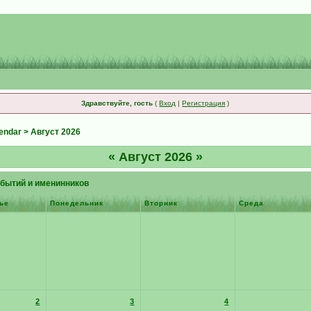
Здравствуйте, гость
(
Вход
|
Регистрация
)
endar
> Август 2026
«
Август 2026
»
бытий и именинников
ье
Понедельник
Вторник
Среда
2
3
4