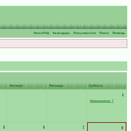
SwissFAQ
Календарь
Пользователи
Поиск
Помощь
Четверг
Пятница
Суббота
1
Именинников: 7
5
6
7
8