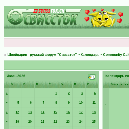
Швейцария - русский форум "Свиссток"
>
Календарь
>
Community Cal
Июль 2026
Календарь со
В
П
В
С
Ч
П
С
Воскресен
»
1
2
3
4
»
5
6
7
8
9
10
11
»
»
12
13
14
15
16
17
18
»
19
20
21
22
23
24
25