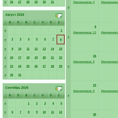
»
26
27
28
29
30
31
Именинников: 4
Именинников
»
Август 2026
В
П
В
С
Ч
П
С
9
»
1
Именинников: 13
Именинников
»
2
3
4
5
6
7
»
8
»
9
10
11
12
13
14
15
16
»
16
17
18
19
20
21
22
Именинников: 5
Именинников
»
23
24
25
26
27
28
29
»
»
30
31
23
Сентябрь 2026
Именинников: 8
Именинников
В
П
В
С
Ч
П
С
»
»
1
2
3
4
5
»
6
7
8
9
10
11
12
30