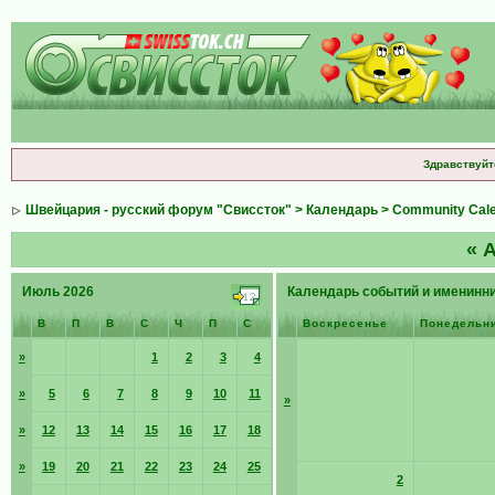
Здравствуйт
Швейцария - русский форум "Свиссток"
>
Календарь
>
Community Cal
«
А
Июль 2026
Календарь событий и именинн
В
П
В
С
Ч
П
С
Воскресенье
Понедельн
»
1
2
3
4
»
5
6
7
8
9
10
11
»
»
12
13
14
15
16
17
18
»
19
20
21
22
23
24
25
2