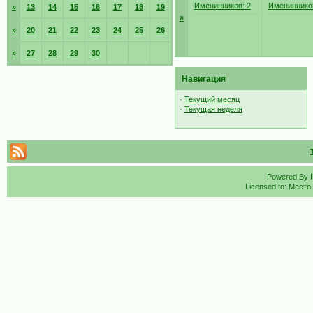
Именинников: 2
Именинников
»
13
14
15
16
17
18
19
»
»
20
21
22
23
24
25
26
»
27
28
29
30
Навигация
·
Текущий месяц
·
Текущая неделя
Powered By
Licensed to: Место