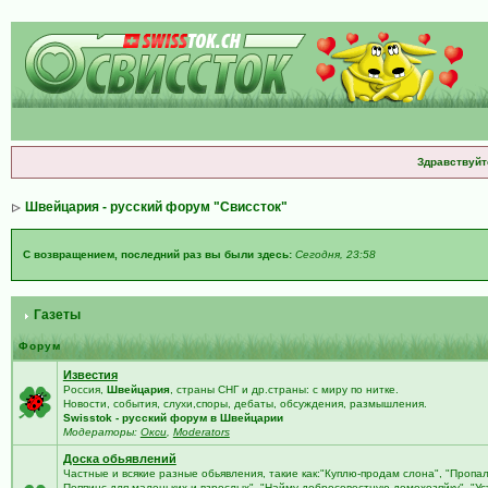
Здравствуйт
Швейцария - русский форум "Свиссток"
С возвращением, последний раз вы были здесь:
Сегодня, 23:58
Газеты
Форум
Известия
Россия,
Швейцария
, страны СНГ и др.страны: с миру по нитке.
Новости, события, слухи,споры, дебаты, обсуждения, размышления.
Swisstok - русский форум в Швейцарии
Модераторы:
Окси
,
Moderators
Доска обьявлений
Частные и всякие разные обьявления, такие как:"Куплю-продам слона", "Пропа
Поппинс для маленьких и взрослых", "Найму добросовестную домохозяйку", "У