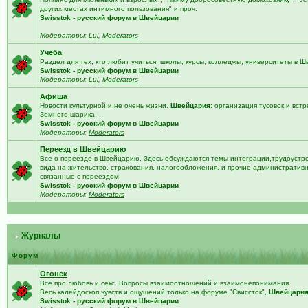
других местах интимного пользования" и проч.
Swisstok - русский форум в Швейцарии
Модераторы:
Lui
,
Moderators
Учеба
Раздел для тех, кто любит учиться: школы, курсы, колледжы, университеты в 
Swisstok - русский форум в Швейцарии
Модераторы:
Lui
,
Moderators
Афиша
Новости культурной и не очень жизни.
Швейцария
: организация тусовок и встр
Земного шарика...
Swisstok - русский форум в Швейцарии
Модераторы:
Moderators
Переезд в Швейцарию
Все о переезде в Швейцарию. Здесь обсуждаются темы интеграции,трудоустро
вида на жительство, страхования, налогообложения, и прочие административ
связанные с переездом.
Swisstok - русский форум в Швейцарии
Модераторы:
Moderators
Журналы
Форум
Огонек
Все про любовь и секс. Вопросы взаимоотношений и взаимонепонимания.
Весь калейдоскоп чувств и ощущений только на форуме "Свиссток",
Швейцари
Swisstok - русский форум в Швейцарии