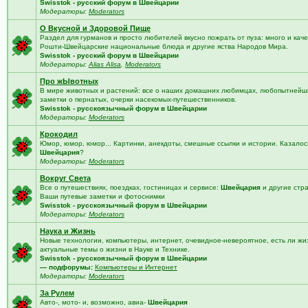
Swisstok - русский форум в Швейцарии
Модераторы:
Moderators
О Вкусной и Здоровой Пище
Раздел для гурманов и просто любителей вкусно пожрать от пуза: много и кач
Рошти-Швейцарские национальные блюда и другие яства Народов Мира.
Swisstok - русский форум в Швейцарии
Модераторы:
Alias Alisa
,
Moderators
Про жЫвотных
В мире животных и растений: все о наших домашних любимцах, любопытнейши
заметки о пернатых, очерки насекомых-путешественников.
Swisstok - русскоязычный форум в Швейцарии
Модераторы:
Moderators
Крокодил
Юмор, юмор, юмор... Картинки, анекдоты, смешные ссылки и истории. Казалос
Швейцария
?
Модераторы:
Moderators
Вокруг Света
Все о путешествиях, поездках, гостиницах и сервисе:
Швейцария
и другие стр
Ваши путевые заметки и фотоснимки
Swisstok - русскоязычный форум в Швейцарии
Модераторы:
Moderators
Наука и Жизнь
Новые технологии, компьютеры, интернет, очевидное-невероятное, есть ли жи
актуальные темы о жизни в Науке и Технике.
Swisstok - русскоязычный форум в Швейцарии
— подфорумы:
Компьютеры и Интернет
Модераторы:
Moderators
За Рулем
Авто-, мото- и, возможно, авиа-
Швейцария