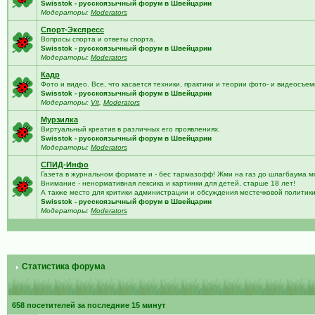
Swisstok - русскоязычный форум в Швейцарии
Модераторы:
Moderators
Спорт-Экспресс
Вопросы спорта и ответы спорта.
Swisstok - русскоязычный форум в Швейцарии
Модераторы:
Moderators
Кадр
Фото и видео. Все, что касается техники, практики и теории фото- и видеосъем
Swisstok - русскоязычный форум в Швейцарии
Модераторы:
Vit
,
Moderators
Мурзилка
Виртуальный креатив в различных его проявлениях.
Swisstok - русскоязычный форум в Швейцарии
Модераторы:
Moderators
СПИД-Инфо
Газета в журнальном формате и - бес тармазофф! Жми на газ до шлагбаума м
Внимание - ненормативная лексика и картинки для детей, старше 18 лет!
А также место для критики администрации и обсуждения местечковой политик
Swisstok - русскоязычный форум в Швейцарии
Модераторы:
Moderators
Статистика форума
658 посетителей за последние 15 минут