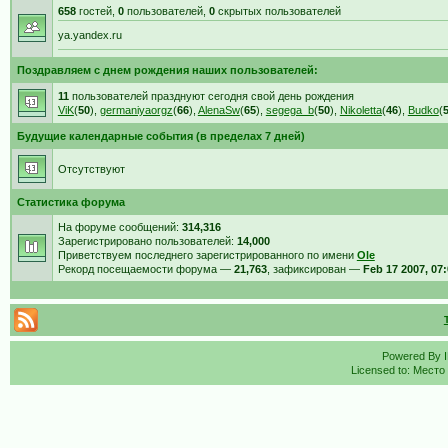
658
гостей,
0
пользователей,
0
скрытых пользователей
ya.yandex.ru
Поздравляем с днем рождения наших пользователей:
11
пользователей празднуют сегодня свой день рождения
ViK
(
50
),
germaniyaorgz
(
66
),
AlenaSw
(
65
),
segega_b
(
50
),
Nikoletta
(
46
),
Budko
(
Будущие календарные события (в пределах 7 дней)
Отсутствуют
Статистика форума
На форуме сообщений:
314,316
Зарегистрировано пользователей:
14,000
Приветствуем последнего зарегистрированного по имени
Ole
Рекорд посещаемости форума —
21,763
, зафиксирован —
Feb 17 2007, 07
Powered By
Licensed to: Место