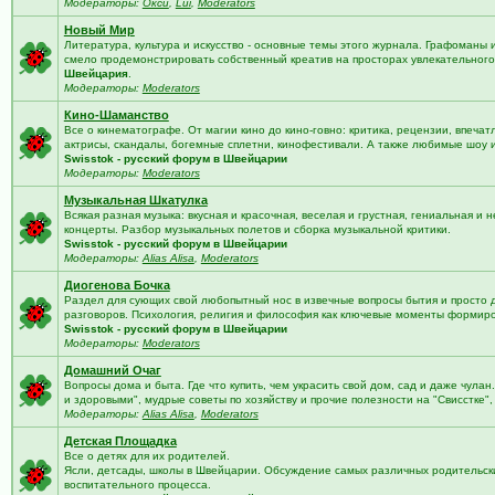
Модераторы:
Окси
,
Lui
,
Moderators
Новый Мир
Литература, культура и искусство - основные темы этого журнала. Графоманы 
смело продемонстрировать собственный креатив на просторах увлекательного 
Швейцария
.
Модераторы:
Moderators
Кино-Шаманство
Все о кинематографе. От магии кино до кино-говно: критика, рецензии, впечат
актрисы, скандалы, богемные сплетни, кинофестивали. А также любимые шоу 
Swisstok - русский форум в Швейцарии
Модераторы:
Moderators
Музыкальная Шкатулка
Всякая разная музыка: вкусная и красочная, веселая и грустная, гениальная и н
концерты. Разбор музыкальных полетов и сборка музыкальной критики.
Swisstok - русский форум в Швейцарии
Модераторы:
Alias Alisa
,
Moderators
Диогенова Бочка
Раздел для сующих свой любопытный нос в извечные вопросы бытия и просто 
разговоров. Психология, религия и философия как ключевые моменты формир
Swisstok - русский форум в Швейцарии
Модераторы:
Moderators
Домашний Очаг
Вопросы дома и быта. Где что купить, чем украсить свой дом, сад и даже чулан
и здоровыми", мудрые советы по хозяйству и прочие полезности на "Свисстке"
Модераторы:
Alias Alisa
,
Moderators
Детская Площадка
Все о детях для их родителей.
Ясли, детсады, школы в Швейцарии. Обсуждение самых различных родительских
воспитательного процесса.