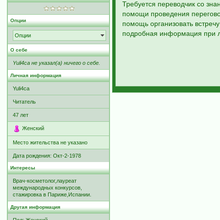
Требуется переводчик со зна
помощи проведения перегово
Опции
помощь организовать встречу
подробная информация при л
Опции
О себе
Yuli4ca не указал(а) ничего о себе.
Личная информация
Yuli4ca
Читатель
47
лет
Женский
Место жительства не указано
Дата рождения:
Окт-2-1978
Интересы
Врач-косметолог,лауреат
международных конкурсов,
стажировка в Париже,Испании.
Другая информация