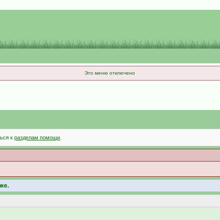
Это меню отключено
ться к
разделам помощи
.
же.