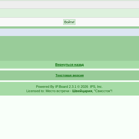
Вернуться назад
Текстовая версия
Powered By
IP.Board
2.3.1 © 2026
IPS, Inc
.
Licensed to: Место встречи -
Швейцария
, "Свиссток"!