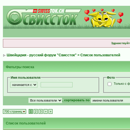
Здравствуйт
Швейцария - русский форум "Свиссток"
> Список пользователей
Фильтры поиска
Имя пользователя
Фото
Только с 
, сортировать по
700 страниц
1
2
3
>
»
Список пользователей