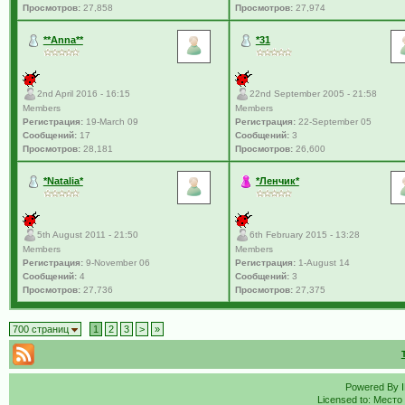
Просмотров:
27,858
Просмотров:
27,974
**Anna**
*31
2nd April 2016 - 16:15
22nd September 2005 - 21:58
Members
Members
Регистрация:
19-March 09
Регистрация:
22-September 05
Сообщений:
17
Сообщений:
3
Просмотров:
28,181
Просмотров:
26,600
*Natalia*
*Ленчик*
5th August 2011 - 21:50
6th February 2015 - 13:28
Members
Members
Регистрация:
9-November 06
Регистрация:
1-August 14
Сообщений:
4
Сообщений:
3
Просмотров:
27,736
Просмотров:
27,375
700 страниц
1
2
3
>
»
Powered By
Licensed to: Место