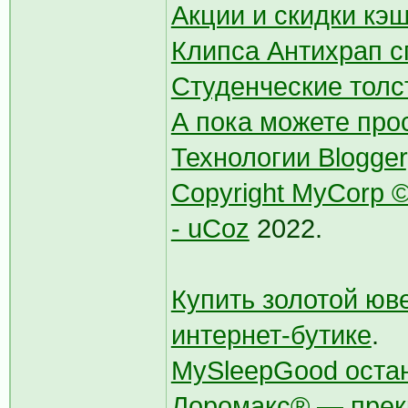
Акции и скидки кэ
Клипса Антихрап с
Студенческие толс
А пока можете про
Технологии Blogger
Copyright MyCorp ©
- uCoz
2022.
Купить золотой юв
интернет-бутике
.
MySleepGood оста
Лоромакс® — прекр