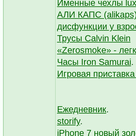
Именные чехлы lux
АЛИ КАПС (alikaps
дисфункции у взр
Трусы Calvin Klein
«Zerosmoke» - лег
Часы Iron Samurai
.
Игровая приставка D
Ежедневник
.
storify
.
iPhone 7 новый зол