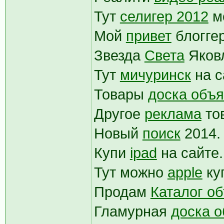
Тут
селигер 2012
м
Мой
привет
блогге
Звезда
Света
Яков
Тут
мичуринск
на с
Товары
доска объ
Другое
реклама
то
Новый
поиск
2014
Купи
ipad
на сайте
Тут можно
apple
ку
Продам
Каталог о
Гламурная
доска 