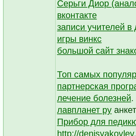
Серьги Диор (анал
вконтакте
записи учителей в
игры винкс
большой сайт знак
Топ самых популяр
партнерская прог
лечение болезней
.
лавпланет ру
анке
Прибор для педикю
http://denisyakovlev