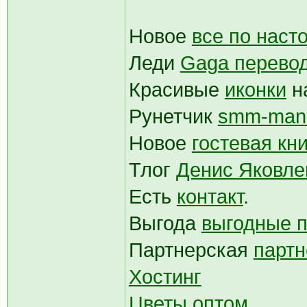
Новое
все по нас
Леди
Gaga перево
Красивые
иконки
н
Рунетчик
smm-man
Новое
гостевая кни
Тлог
Денис Яковле
Есть
контакт
.
Выгода
выгодные п
Партнерская
партн
Хостинг
Цветы оптом