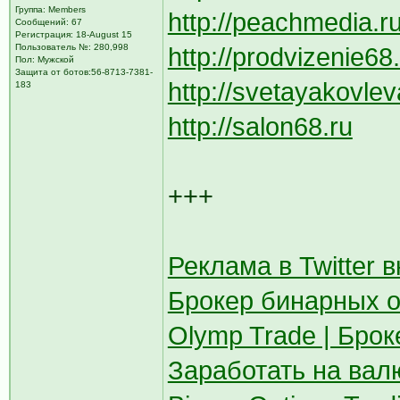
Группа: Members
http://peachmedia.r
Сообщений: 67
Регистрация: 18-August 15
Пользователь №: 280,998
http://prodvizenie68
Пол: Мужской
Защита от ботов:56-8713-7381-
http://svetayakovlev
183
http://salon68.ru
+++
Реклама в Twitter 
Брокер бинарных 
Olymp Trade | Бро
Заработать на вал