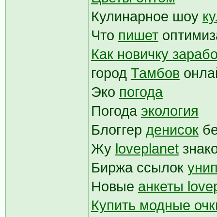
Кулинарное шоу
к
Что
пишет
оптимиз
Как новичку зарабо
город
Тамбов
онла
Эко
погода
Погода
экология
Блоггер
денисок
бе
Жу
loveplanet
знак
Биржа ссылок
уни
Новые
анкеты love
Купить модные очк