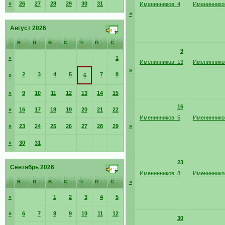
»
26
27
28
29
30
31
Именинников: 4
Именинников
»
Август 2026
В
П
В
С
Ч
П
С
9
»
1
Именинников: 13
Именинников
»
2
3
4
5
7
8
»
6
»
9
10
11
12
13
14
15
16
»
16
17
18
19
20
21
22
Именинников: 5
Именинников
»
23
24
25
26
27
28
29
»
»
30
31
23
Сентябрь 2026
Именинников: 8
Именинников
В
П
В
С
Ч
П
С
»
»
1
2
3
4
5
»
6
7
8
9
10
11
12
30