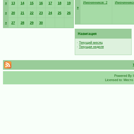
Именинников: 2
Именинников
»
13
14
15
16
17
18
19
»
»
20
21
22
23
24
25
26
»
27
28
29
30
Навигация
·
Текущий месяц
·
Текущая неделя
Powered By
Licensed to: Место