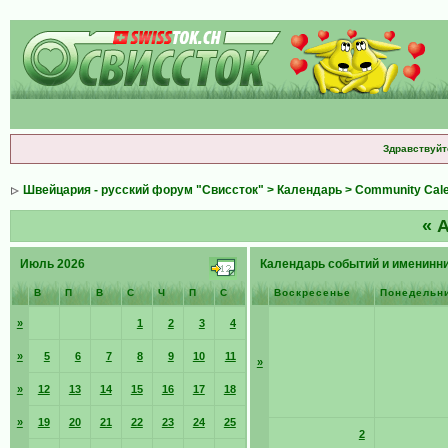
Здравствуйт
Швейцария - русский форум "Свиссток"
>
Календарь
>
Community Cal
«
А
Июль 2026
Календарь событий и именинн
В
П
В
С
Ч
П
С
Воскресенье
Понедельн
»
1
2
3
4
»
5
6
7
8
9
10
11
»
»
12
13
14
15
16
17
18
»
19
20
21
22
23
24
25
2