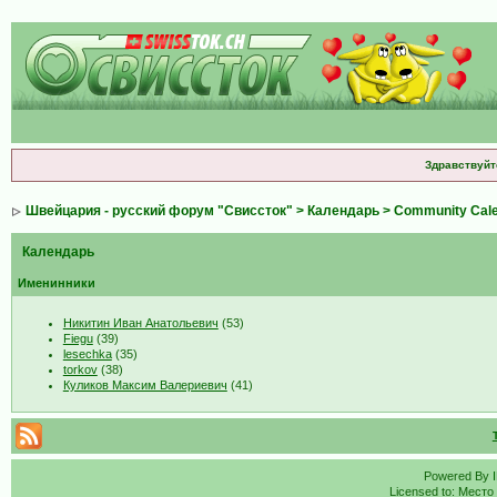
Здравствуйт
Швейцария - русский форум "Свиссток"
>
Календарь
>
Community Cal
Календарь
Именинники
Никитин Иван Анатольевич
(53)
Fiegu
(39)
lesechka
(35)
torkov
(38)
Куликов Максим Валериевич
(41)
Powered By
Licensed to: Место