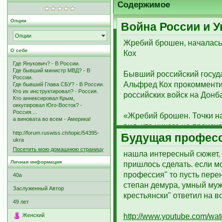
Содержимое
Опции
Bойна России и 
Опции
Жребий брошен, началась
О себе
Кох
Где Янукович? - В России.
Где бывший министр МВД? - В
Бывший российский госуд
России.
Альфред Кох прокомменти
Где бывший Глава СБУ? - В России.
Кто их инструктировал? - Россия.
российских войск на Донба
Кто аннексировал Крым,
оккупировал Юго-Восток? -
Россия....
«Жребий брошен. Точки на
а виновата во всем - Америка!
вид, что ничего не происх
http://forum.ruswiss.ch/topic/54395-
Будущая профес
украинских властях) офиц
ukra
Конечно можно это облечь
Посетить мою домашнюю страницу
нашла интересный сюжет, 
типа «принуждения к миру
Личная информация
пришлось сделать. если м
«интернационального долг
профессия" то пусть перен
40a
конвоя». Это уже никого н
степан демура, умный му
армия вторглась в между
Заслуженный Автор
крестьянски" ответил на в
государства», — написал о
49
лет
По мнению Коха, началась
Женский
http://www.youtube.com/wa
пытайтесь закрыть глаза н