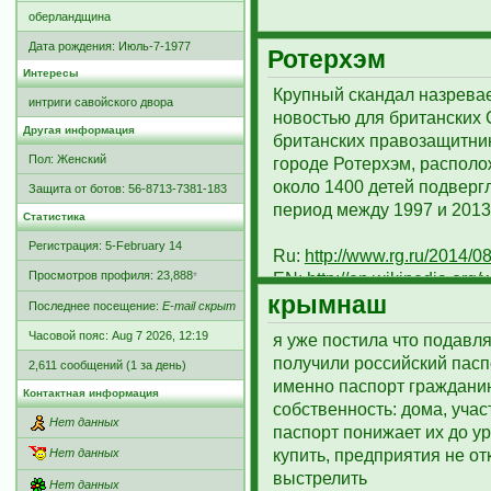
любым законам (да и по с
оберландщина
солдаты — агрессоры. Их 
Дата рождения:
Июль-7-1977
Ротерхэм
И весь мир будет сочувств
Интересы
проклята. И мы вместе с н
Крупный скандал назревае
интриги савойского двора
http://hvylya.net/news/excl
новостью для британских
Другая информация
британских правозащитник
Пол: Женский
городе Ротерхэм, распол
около 1400 детей подвергл
Защита от ботов: 56-8713-7381-183
период между 1997 и 2013
Статистика
Регистрация: 5-February 14
Ru:
http://www.rg.ru/2014/08
Просмотров профиля: 23,888
EN:
http://en.wikipedia.org/
*
крымнаш
Последнее посещение:
E-mail скрыт
Часовой пояс: Aug 7 2026, 12:19
я уже постила что подав
получили российский пасп
2,611 сообщений (1 за день)
именно паспорт гражданин
Контактная информация
собственность: дома, учас
Нет данных
паспорт понижает их до у
купить, предприятия не отк
Нет данных
выстрелить
Нет данных