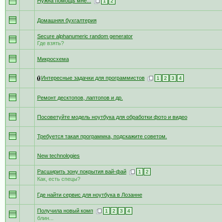
Нужна помощь мне...
1
2
Домашняя бухгалтерия
Secure alphanumeric random generator
Где взять?
Микросхема
Интересные задачки для программистов
1
2
3
4
Ремонт десктопов, лаптопов и др.
Посоветуйте модель ноутбука для обработки фото и видео
Требуется такая программка, подскажите советом.
New technologies
Расширить зону покрытия вай-фай
1
2
Как, есть спецы?
Где найти сервис для ноутбука в Лозанне
Получила новый комп
1
2
3
4
блин...