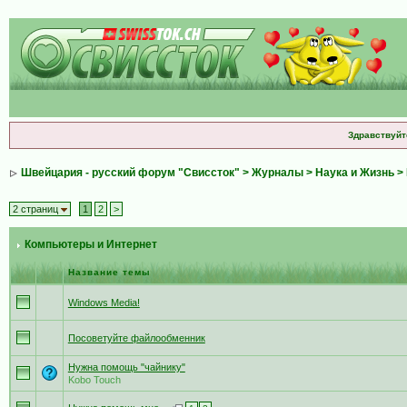
Здравствуйт
Швейцария - русский форум "Свиссток"
>
Журналы
>
Наука и Жизнь
>
2 страниц
1
2
>
Компьютеры и Интернет
Название темы
Windows Media!
Посоветуйте файлообменник
Нужна помощь "чайнику"
Kobo Touch