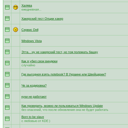
Халява
ежедневная...
Хакерский тест Опции хакер
Сервис Dell
Windows Vista
Этта... ну не хакерский тест, но тож поломать башку
Как я убил свои виндюки
случайно
Где выгоднея взять notebook? В Украине или Швейцарии?
Че за кодировка?
куки не работают
Как проверить, можно ли пользоваться Windows Update
без опасений, что после обновления она не будет работать
Born to be slave
с любовью от KDE )