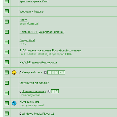
Красивая демка Хало
Webcam и headset
Виста
всем бояться!
Блювин ADSL ускорился, или чё?
Вирус, бля!
SOS!
RIAA подала иск против Российской компании
на 1.650.000.000.000,00 долларов США
Ха, Wi-Fi дома обнаружился
Хакерский тест
1
2
3
» 7
Останутся ли следы?
Помогите чайнику
1
2
Пожааалуйста!!!
Ноут для мамы
где лучше купить?
Windows Media Player 11