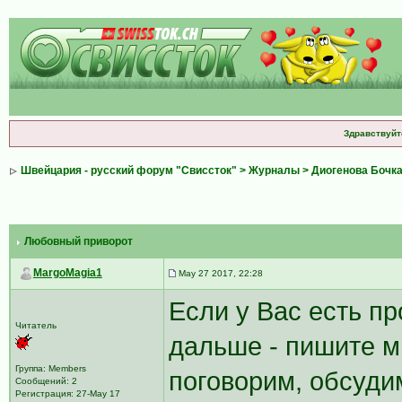
Здравствуйт
Швейцария - русский форум "Свиссток"
>
Журналы
>
Диогенова Бочк
Любовный приворот
MargoMagia1
May 27 2017, 22:28
Если у Вас есть пр
Читатель
дальше - пишите м
Группа: Members
поговорим, обсуди
Сообщений: 2
Регистрация: 27-May 17