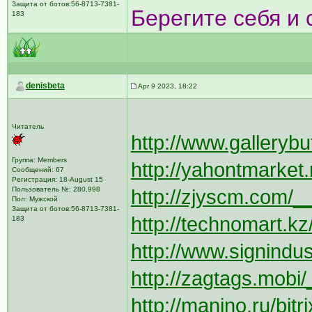
Защита от ботов:56-8713-7381-
Берегите себя и 
183
denisbeta
Apr 9 2023, 18:22
Читатель
http://www.galleryb
Группа: Members
http://yahontmarket.r
Сообщений: 67
Регистрация: 18-August 15
Пользователь №: 280,998
http://zjyscm.com/_
Пол: Мужской
Защита от ботов:56-8713-7381-
http://technomart.kz
183
http://www.signindus
http://zagtags.mobi/_
http://manino.ru/bit