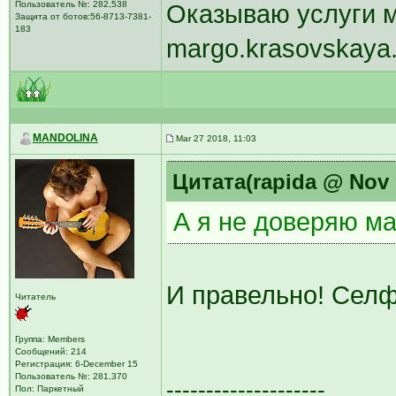
Пользователь №: 282,538
Оказываю услуги м
Защита от ботов:56-8713-7381-
183
margo.krasovskaya
MANDOLINA
Mar 27 2018, 11:03
Цитата(rapida @ Nov 
А я не доверяю ма
И правельно! Селф
Читатель
Группа: Members
Сообщений: 214
Регистрация: 6-December 15
Пользователь №: 281,370
--------------------
Пол: Паркетный