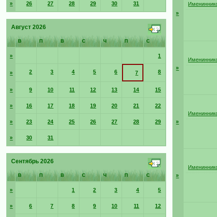
»
26
27
28
29
30
31
Имениннико
»
Август 2026
В
П
В
С
Ч
П
С
»
1
Имениннико
»
2
3
4
5
6
8
»
7
»
9
10
11
12
13
14
15
»
16
17
18
19
20
21
22
Имениннико
»
23
24
25
26
27
28
29
»
»
30
31
Сентябрь 2026
Имениннико
В
П
В
С
Ч
П
С
»
»
1
2
3
4
5
»
6
7
8
9
10
11
12