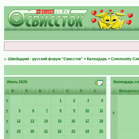
Швейцария - русский форум "Свиссток"
>
Календарь
>
Community Cal
Июль 2026
Календарь со
В
П
В
С
Ч
П
С
Воскресен
»
1
2
3
4
»
5
6
7
8
9
10
11
»
»
12
13
14
15
16
17
18
»
19
20
21
22
23
24
25