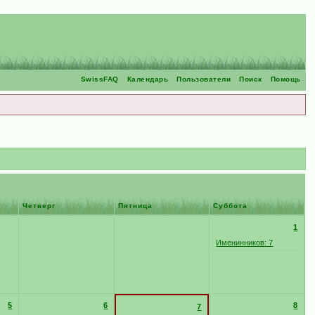
SwissFAQ
Календарь
Пользователи
Поиск
Помощь
Четверг
Пятница
Суббота
1
Именинников: 7
5
6
8
7