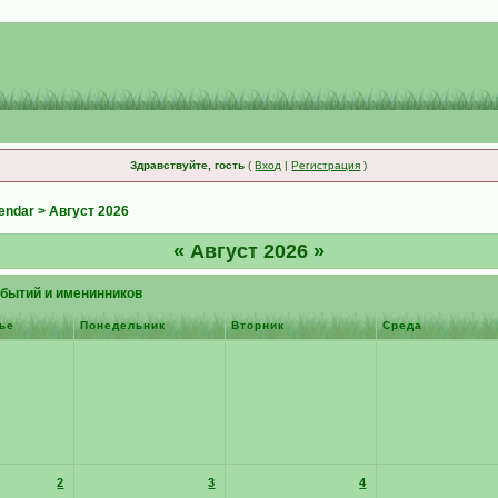
Здравствуйте, гость
(
Вход
|
Регистрация
)
endar
> Август 2026
«
Август 2026
»
бытий и именинников
ье
Понедельник
Вторник
Среда
2
3
4