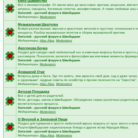
Кино-Шаманство
Все о кинематографе. От магии кино до кино-говно: критика, рецензии, впечат
актрисы, скандалы, богемные сплетни, кинофестивали. А также любимые шоу 
Swisstok - русский форум в Швейцарии
Модераторы:
Moderators
Музыкальная Шкатулка
Всякая разная музыка: вкусная и красочная, веселая и грустная, гениальная и н
концерты. Разбор музыкальных полетов и сборка музыкальной критики.
Swisstok - русский форум в Швейцарии
Модераторы:
Alias Alisa
,
Moderators
Диогенова Бочка
Раздел для сующих свой любопытный нос в извечные вопросы бытия и просто 
разговоров. Психология, религия и философия как ключевые моменты формир
Swisstok - русский форум в Швейцарии
Модераторы:
Moderators
Домашний Очаг
Вопросы дома и быта. Где что купить, чем украсить свой дом, сад и даже чулан
и здоровыми", мудрые советы по хозяйству и прочие полезности на "Свисстке"
Модераторы:
Alias Alisa
,
Moderators
Детская Площадка
Все о детях для их родителей.
Ясли, детсады, школы в Швейцарии. Обсуждение самых различных родительских
воспитательного процесса.
Swisstok - русский форум в Швейцарии
Модераторы:
Moderators
О Вкусной и Здоровой Пище
Раздел для гурманов и просто любителей вкусно пожрать от пуза: много и кач
Рошти-Швейцарские национальные блюда и другие яства Народов Мира.
Swisstok - русский форум в Швейцарии
Модераторы:
Alias Alisa
,
Moderators