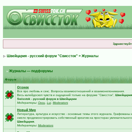
Здравствуйт
Швейцария - русский форум "Свиссток"
>
Журналы
Журналы — подфорумы
Форум
Огонек
Все про любовь и секс. Вопросы взаимоотношений и взаимонепонимания.
Весь калейдоскоп чувств и ощущений только на форуме "Свиссток",
Швейцари
Swisstok - русский форум в Швейцарии
Модераторы:
Окси
,
Lui
,
Moderators
Новый Мир
Литература, культура и искусство - основные темы этого журнала. Графоманы 
смело продемонстрировать собственный креатив на просторах увлекательного 
Швейцария
.
Модераторы:
Moderators