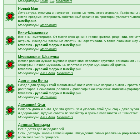
Модераторы:
Окси
,
Lui
,
Moderators
Новый Мир
Литература, культура и искусство - основные темы этого журнала. Графоманы 
смело продемонстрировать собственный креатив на просторах увлекательного 
Швейцария
.
Модераторы:
Moderators
Кино-Шаманство
Все о кинематографе. От магии кино до кино-говно: критика, рецензии, впечат
актрисы, скандалы, богемные сплетни, кинофестивали. А также любимые шоу 
Swisstok - русский форум в Швейцарии
Модераторы:
Moderators
Музыкальная Шкатулка
Всякая разная музыка: вкусная и красочная, веселая и грустная, гениальная и н
концерты. Разбор музыкальных полетов и сборка музыкальной критики.
Swisstok - русский форум в Швейцарии
Модераторы:
Alias Alisa
,
Moderators
Диогенова Бочка
Раздел для сующих свой любопытный нос в извечные вопросы бытия и просто 
разговоров. Психология, религия и философия как ключевые моменты формир
Swisstok - русский форум в Швейцарии
Модераторы:
Moderators
Домашний Очаг
Вопросы дома и быта. Где что купить, чем украсить свой дом, сад и даже чулан
и здоровыми", мудрые советы по хозяйству и прочие полезности на "Свисстке"
Модераторы:
Alias Alisa
,
Moderators
Детская Площадка
Все о детях для их родителей.
Ясли, детсады, школы в Швейцарии. Обсуждение самых различных родительских
воспитательного процесса.