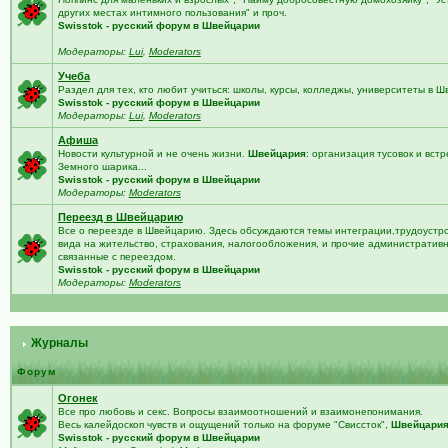
других местах интимного пользования" и проч.
Swisstok - русский форум в Швейцарии
Модераторы:
Lui
,
Moderators
Учеба
Раздел для тех, кто любит учиться: школы, курсы, колледжы, университеты в 
Swisstok - русский форум в Швейцарии
Модераторы:
Lui
,
Moderators
Афиша
Новости культурной и не очень жизни.
Швейцария
: организация тусовок и встр
Земного шарика...
Swisstok - русский форум в Швейцарии
Модераторы:
Moderators
Переезд в Швейцарию
Все о переезде в Швейцарию. Здесь обсуждаются темы интеграции,трудоустро
вида на жительство, страхования, налогообложения, и прочие административ
связанные с переездом.
Swisstok - русский форум в Швейцарии
Модераторы:
Moderators
Журналы
Форум
Огонек
Все про любовь и секс. Вопросы взаимоотношений и взаимонепонимания.
Весь калейдоскоп чувств и ощущений только на форуме "Свиссток",
Швейцари
Swisstok - русский форум в Швейцарии