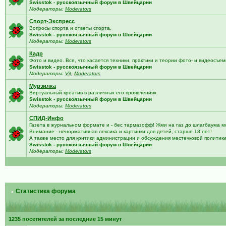
Swisstok - русскоязычный форум в Швейцарии
Модераторы:
Moderators
Спорт-Экспресс
Вопросы спорта и ответы спорта.
Swisstok - русскоязычный форум в Швейцарии
Модераторы:
Moderators
Кадр
Фото и видео. Все, что касается техники, практики и теории фото- и видеосъем
Swisstok - русскоязычный форум в Швейцарии
Модераторы:
Vit
,
Moderators
Мурзилка
Виртуальный креатив в различных его проявлениях.
Swisstok - русскоязычный форум в Швейцарии
Модераторы:
Moderators
СПИД-Инфо
Газета в журнальном формате и - бес тармазофф! Жми на газ до шлагбаума м
Внимание - ненормативная лексика и картинки для детей, старше 18 лет!
А также место для критики администрации и обсуждения местечковой политик
Swisstok - русскоязычный форум в Швейцарии
Модераторы:
Moderators
Статистика форума
1235 посетителей за последние 15 минут