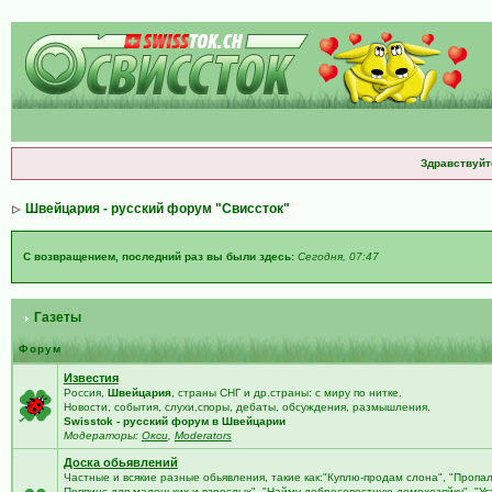
Здравствуйт
Швейцария - русский форум "Свиссток"
С возвращением, последний раз вы были здесь:
Сегодня, 07:47
Газеты
Форум
Известия
Россия,
Швейцария
, страны СНГ и др.страны: с миру по нитке.
Новости, события, слухи,споры, дебаты, обсуждения, размышления.
Swisstok - русский форум в Швейцарии
Модераторы:
Окси
,
Moderators
Доска обьявлений
Частные и всякие разные обьявления, такие как:"Куплю-продам слона", "Пропа
Поппинс для маленьких и взрослых", "Найму добросовестную домохозяйку", "У