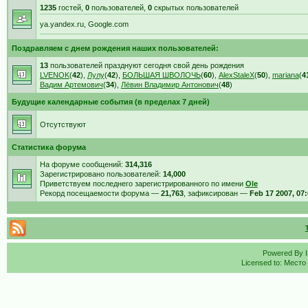
1235
гостей,
0
пользователей,
0
скрытых пользователей
ya.yandex.ru, Google.com
Поздравляем с днем рождения наших пользователей:
13
пользователей празднуют сегодня свой день рождения
LVENOK
(
42
),
Лулу
(
42
),
БОЛЬШАЯ ШВОЛОЧЬ
(
60
),
AlexStaleX
(
50
),
mariana
(
4
Вадим Артемович
(
34
),
Лёвин Владимир Антонович
(
48
)
Будущие календарные события (в пределах 7 дней)
Отсутствуют
Статистика форума
На форуме сообщений:
314,316
Зарегистрировано пользователей:
14,000
Приветствуем последнего зарегистрированного по имени
Ole
Рекорд посещаемости форума —
21,763
, зафиксирован —
Feb 17 2007, 07
Powered By
Licensed to: Место