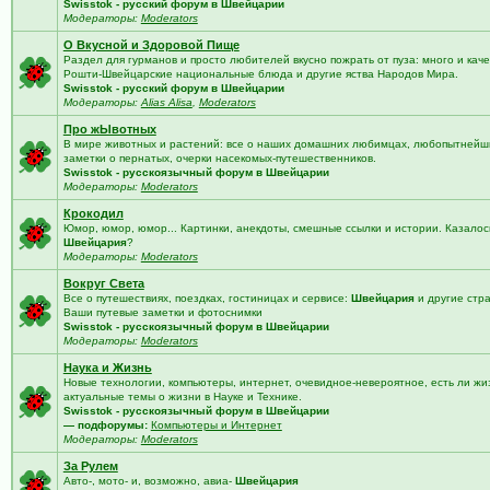
Swisstok - русский форум в Швейцарии
Модераторы:
Moderators
О Вкусной и Здоровой Пище
Раздел для гурманов и просто любителей вкусно пожрать от пуза: много и кач
Рошти-Швейцарские национальные блюда и другие яства Народов Мира.
Swisstok - русский форум в Швейцарии
Модераторы:
Alias Alisa
,
Moderators
Про жЫвотных
В мире животных и растений: все о наших домашних любимцах, любопытнейши
заметки о пернатых, очерки насекомых-путешественников.
Swisstok - русскоязычный форум в Швейцарии
Модераторы:
Moderators
Крокодил
Юмор, юмор, юмор... Картинки, анекдоты, смешные ссылки и истории. Казалос
Швейцария
?
Модераторы:
Moderators
Вокруг Света
Все о путешествиях, поездках, гостиницах и сервисе:
Швейцария
и другие стр
Ваши путевые заметки и фотоснимки
Swisstok - русскоязычный форум в Швейцарии
Модераторы:
Moderators
Наука и Жизнь
Новые технологии, компьютеры, интернет, очевидное-невероятное, есть ли жи
актуальные темы о жизни в Науке и Технике.
Swisstok - русскоязычный форум в Швейцарии
— подфорумы:
Компьютеры и Интернет
Модераторы:
Moderators
За Рулем
Авто-, мото- и, возможно, авиа-
Швейцария