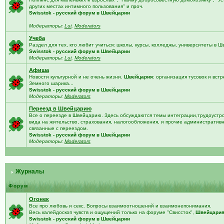
других местах интимного пользования" и проч.
Swisstok - русский форум в Швейцарии
Модераторы:
Lui
,
Moderators
Учеба
Раздел для тех, кто любит учиться: школы, курсы, колледжы, университеты в 
Swisstok - русский форум в Швейцарии
Модераторы:
Lui
,
Moderators
Афиша
Новости культурной и не очень жизни.
Швейцария
: организация тусовок и встр
Земного шарика...
Swisstok - русский форум в Швейцарии
Модераторы:
Moderators
Переезд в Швейцарию
Все о переезде в Швейцарию. Здесь обсуждаются темы интеграции,трудоустро
вида на жительство, страхования, налогообложения, и прочие административ
связанные с переездом.
Swisstok - русский форум в Швейцарии
Модераторы:
Moderators
Журналы
Форум
Огонек
Все про любовь и секс. Вопросы взаимоотношений и взаимонепонимания.
Весь калейдоскоп чувств и ощущений только на форуме "Свиссток",
Швейцари
Swisstok - русский форум в Швейцарии