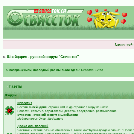
Здравствуйт
Швейцария - русский форум "Свиссток"
С возвращением, последний раз вы были здесь:
Сегодня, 12:55
Газеты
Форум
Известия
Россия,
Швейцария
, страны СНГ и др.страны: с миру по нитке.
Новости, события, слухи,споры, дебаты, обсуждения, размышления.
Swisstok - русский форум в Швейцарии
Модераторы:
Окси
,
Moderators
Доска обьявлений
Частные и всякие разные обьявления, такие как:"Куплю-продам слона", "Пропа
Поппинс для маленьких и взрослых", "Найму добросовестную домохозяйку", "У