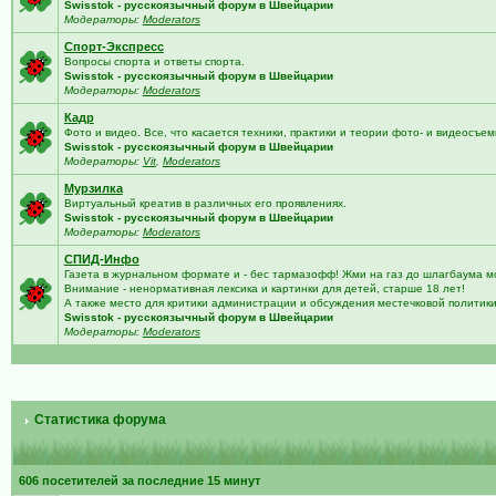
Swisstok - русскоязычный форум в Швейцарии
Модераторы:
Moderators
Спорт-Экспресс
Вопросы спорта и ответы спорта.
Swisstok - русскоязычный форум в Швейцарии
Модераторы:
Moderators
Кадр
Фото и видео. Все, что касается техники, практики и теории фото- и видеосъем
Swisstok - русскоязычный форум в Швейцарии
Модераторы:
Vit
,
Moderators
Мурзилка
Виртуальный креатив в различных его проявлениях.
Swisstok - русскоязычный форум в Швейцарии
Модераторы:
Moderators
СПИД-Инфо
Газета в журнальном формате и - бес тармазофф! Жми на газ до шлагбаума м
Внимание - ненормативная лексика и картинки для детей, старше 18 лет!
А также место для критики администрации и обсуждения местечковой политик
Swisstok - русскоязычный форум в Швейцарии
Модераторы:
Moderators
Статистика форума
606 посетителей за последние 15 минут