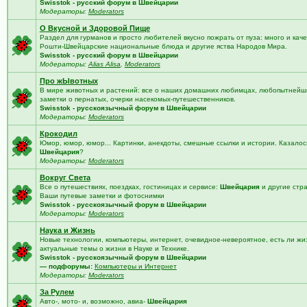
Swisstok - русский форум в Швейцарии
Модераторы:
Moderators
О Вкусной и Здоровой Пище
Раздел для гурманов и просто любителей вкусно пожрать от пуза: много и кач
Рошти-Швейцарские национальные блюда и другие яства Народов Мира.
Swisstok - русский форум в Швейцарии
Модераторы:
Alias Alisa
,
Moderators
Про жЫвотных
В мире животных и растений: все о наших домашних любимцах, любопытнейши
заметки о пернатых, очерки насекомых-путешественников.
Swisstok - русскоязычный форум в Швейцарии
Модераторы:
Moderators
Крокодил
Юмор, юмор, юмор... Картинки, анекдоты, смешные ссылки и истории. Казалос
Швейцария
?
Модераторы:
Moderators
Вокруг Света
Все о путешествиях, поездках, гостиницах и сервисе:
Швейцария
и другие стр
Ваши путевые заметки и фотоснимки
Swisstok - русскоязычный форум в Швейцарии
Модераторы:
Moderators
Наука и Жизнь
Новые технологии, компьютеры, интернет, очевидное-невероятное, есть ли жи
актуальные темы о жизни в Науке и Технике.
Swisstok - русскоязычный форум в Швейцарии
— подфорумы:
Компьютеры и Интернет
Модераторы:
Moderators
За Рулем
Авто-, мото- и, возможно, авиа-
Швейцария