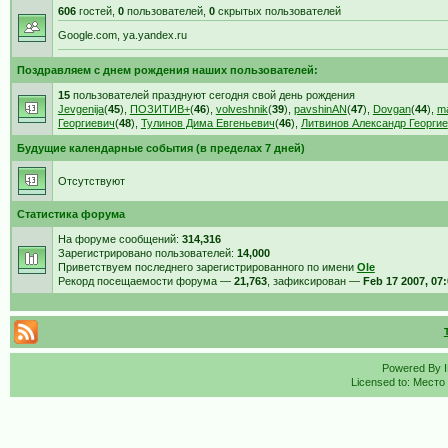
606
гостей,
0
пользователей,
0
скрытых пользователей
Google.com, ya.yandex.ru
Поздравляем с днем рождения наших пользователей:
15
пользователей празднуют сегодня свой день рождения
Jevgenija
(
45
),
ПОЗИТИВ+
(
46
),
volveshnik
(
39
),
pavshinAN
(
47
),
Dovgan
(
44
),
ma
Георгиевич
(
48
),
Тулинов Дима Евгеньевич
(
46
),
Литвинов Александр Георгие
Будущие календарные события (в пределах 7 дней)
Отсутствуют
Статистика форума
На форуме сообщений:
314,316
Зарегистрировано пользователей:
14,000
Приветствуем последнего зарегистрированного по имени
Ole
Рекорд посещаемости форума —
21,763
, зафиксирован —
Feb 17 2007, 07
Powered By
Licensed to: Место