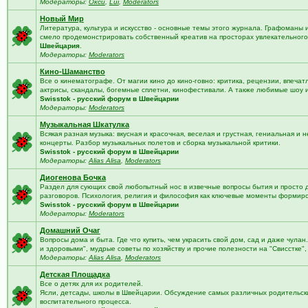
Модераторы:
Окси
,
Lui
,
Moderators
Новый Мир
Литература, культура и искусство - основные темы этого журнала. Графоманы 
смело продемонстрировать собственный креатив на просторах увлекательного 
Швейцария
.
Модераторы:
Moderators
Кино-Шаманство
Все о кинематографе. От магии кино до кино-говно: критика, рецензии, впечат
актрисы, скандалы, богемные сплетни, кинофестивали. А также любимые шоу 
Swisstok - русский форум в Швейцарии
Модераторы:
Moderators
Музыкальная Шкатулка
Всякая разная музыка: вкусная и красочная, веселая и грустная, гениальная и н
концерты. Разбор музыкальных полетов и сборка музыкальной критики.
Swisstok - русский форум в Швейцарии
Модераторы:
Alias Alisa
,
Moderators
Диогенова Бочка
Раздел для сующих свой любопытный нос в извечные вопросы бытия и просто 
разговоров. Психология, религия и философия как ключевые моменты формир
Swisstok - русский форум в Швейцарии
Модераторы:
Moderators
Домашний Очаг
Вопросы дома и быта. Где что купить, чем украсить свой дом, сад и даже чулан
и здоровыми", мудрые советы по хозяйству и прочие полезности на "Свисстке"
Модераторы:
Alias Alisa
,
Moderators
Детская Площадка
Все о детях для их родителей.
Ясли, детсады, школы в Швейцарии. Обсуждение самых различных родительских
воспитательного процесса.