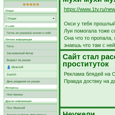
https://www.1tv.ru/ne
Опции
Опции
Окси у тебя прошлый
О себе
Луи помогала тоже с
Гость не указал(а) ничего о себе.
Она что то пропала, 
Личная информация
знаешь что там с ней
Гость
Заслуженный Автор
Сайт стал ра
Возраст не указан
проституток
Мужской
Реклама блядей на С
Zuerich
Правда доствку на д
День рождения не указан
Интересы
Нет данных
Другая информация
Пол: Мужской
Неужели
Защита от ботов:
Нет данных