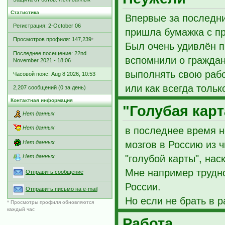
Статистика
Впервые за последни
Регистрация: 2-October 06
пришла бумажка с п
Просмотров профиля: 147,239
*
Был очень удивлён 
Последнее посещение: 22nd
вспомнили о граждан
November 2021 - 18:06
выполнять свою рабо
Часовой пояс: Aug 8 2026, 10:53
или как всегда толь
2,207 сообщений (0 за день)
ведь вопросы задава
Контактная информация
"Голубая карт
Нет данных
хотя точно за такое 
Нет данных
Или Он свисток читал
в последнее время н
никто не нужен кром
мозгов в Россию из 
Нет данных
кто что думает ..........
"голубой карты", нас
Нет данных
Мне например трудно
Отправить сообщение
России.
Отправить письмо на e-mail
Но если не брать в р
* Просмотры профиля обновляются
каждый час
оплаты труда наскол
Работа