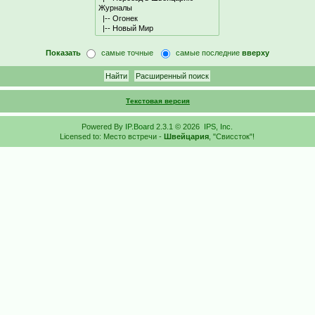
Показать
самые точные
самые последние
вверху
Текстовая версия
Powered By
IP.Board
2.3.1 © 2026
IPS, Inc
.
Licensed to: Место встречи -
Швейцария
, "Свиссток"!