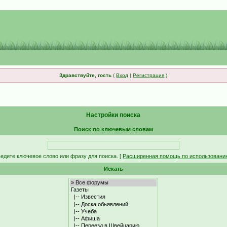
Здравствуйте, гость
(
Вход
|
Регистрация
)
Настройки поиска
Поиск по ключевым словам
едите ключевое слово или фразу для поиска.
[
Расширенная помощь по использовани
Искать