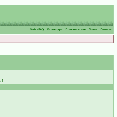
SwissFAQ
Календарь
Пользователи
Поиск
Помощь
ю
]