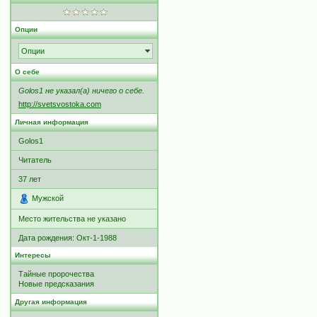
Опции
Опции
О себе
Golos1 не указал(а) ничего о себе.
http://svetsvostoka.com
Личная информация
Golos1
Читатель
37
лет
Мужской
Место жительства не указано
Дата рождения:
Окт-1-1988
Интересы
Тайные пророчества
Новые предсказания
Другая информация