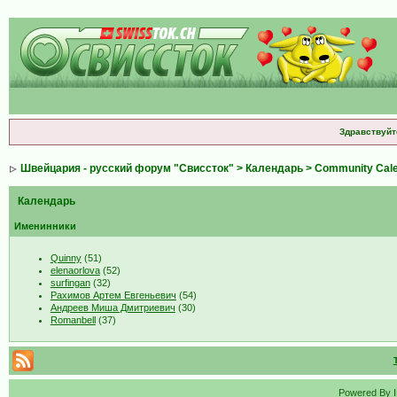
Здравствуйт
Швейцария - русский форум "Свиссток"
>
Календарь
>
Community Cal
Календарь
Именинники
Quinny
(51)
elenaorlova
(52)
surfingan
(32)
Рахимов Артем Евгеньевич
(54)
Андреев Миша Дмитриевич
(30)
Romanbell
(37)
Powered By