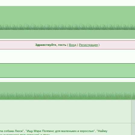
Здравствуйте, гость
(
Вход
|
Регистрация
)
ала собака Люси", "Ищу Мэри Поппинс для маленьких и взрослых", "Найму
х интимного пользования" и проч.