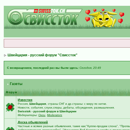
Швейцария - русский форум "Свиссток"
С возвращением, последний раз вы были здесь:
Сегодня, 20:49
Газеты
Форум
Известия
Россия,
Швейцария
, страны СНГ и др.страны: с миру по нитке.
Новости, события, слухи,споры, дебаты, обсуждения, размышления.
Swisstok - русский форум в Швейцарии
Модераторы:
Окси
,
Moderators
Доска обьявлений
Частные и всякие разные обьявления, такие как:"Куплю-продам слона", "Проп
добросовестную домохозяйку", "Установлю Веб-Камеру в шкафу и других места