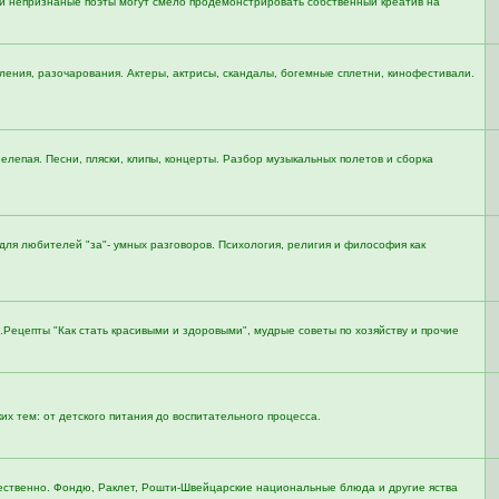
ы и непризнаные поэты могут смело продемонстрировать собственный креатив на
тления, разочарования. Актеры, актрисы, скандалы, богемные сплетни, кинофестивали.
 нелепая. Песни, пляски, клипы, концерты. Разбор музыкальных полетов и сборка
для любителей "за"- умных разговоров. Психология, религия и философия как
ан.Рецепты "Как стать красивыми и здоровыми", мудрые советы по хозяйству и прочие
х тем: от детского питания до воспитательного процесса.
ачественно. Фондю, Раклет, Рошти-Швейцарские национальные блюда и другие яства