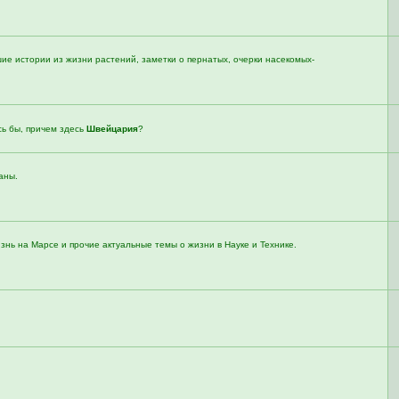
е истории из жизни растений, заметки о пернатых, очерки насекомых-
сь бы, причем здесь
Швейцария
?
аны.
знь на Марсе и прочие актуальные темы о жизни в Науке и Технике.