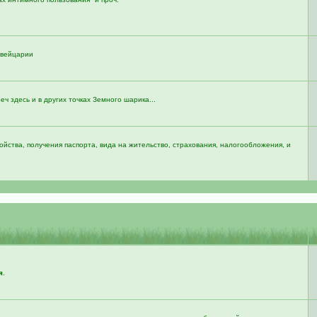
 Швейцарии
реч здесь и в других точках Земного шарика...
йства, получения паспорта, вида на жительство, страхования, налогообложения, и
я
.