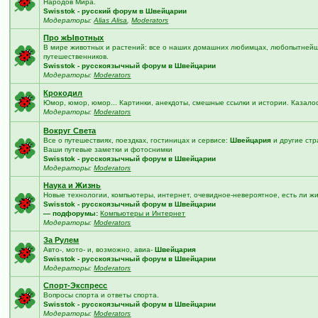
Народов Мира.
Swisstok - русский форум в Швейцарии
Модераторы:
Alias Alisa
,
Moderators
Про жЫвотных
В мире животных и растений: все о наших домашних любимцах, любопытнейши
путешественников.
Swisstok - русскоязычный форум в Швейцарии
Модераторы:
Moderators
Крокодил
Юмор, юмор, юмор... Картинки, анекдоты, смешные ссылки и истории. Казало
Модераторы:
Moderators
Вокруг Света
Все о путешествиях, поездках, гостиницах и сервисе:
Швейцария
и другие стр
Ваши путевые заметки и фотоснимки
Swisstok - русскоязычный форум в Швейцарии
Модераторы:
Moderators
Наука и Жизнь
Новые технологии, компьютеры, интернет, очевидное-невероятное, есть ли жи
Swisstok - русскоязычный форум в Швейцарии
— подфорумы:
Компьютеры и Интернет
Модераторы:
Moderators
За Рулем
Авто-, мото- и, возможно, авиа-
Швейцария
Swisstok - русскоязычный форум в Швейцарии
Модераторы:
Moderators
Спорт-Экспресс
Вопросы спорта и ответы спорта.
Swisstok - русскоязычный форум в Швейцарии
Модераторы:
Moderators