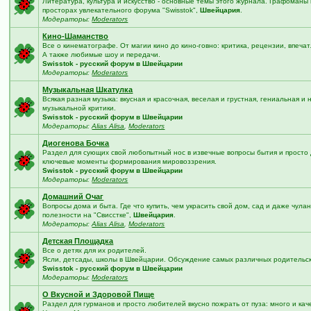
Литература, культура и искусство - основные темы этого журнала. Графоман
просторах увлекательного форума "Swisstok",
Швейцария
.
Модераторы:
Moderators
Кино-Шаманство
Все о кинематографе. От магии кино до кино-говно: критика, рецензии, впеча
А также любимые шоу и передачи.
Swisstok - русский форум в Швейцарии
Модераторы:
Moderators
Музыкальная Шкатулка
Всякая разная музыка: вкусная и красочная, веселая и грустная, гениальная и
музыкальной критики.
Swisstok - русский форум в Швейцарии
Модераторы:
Alias Alisa
,
Moderators
Диогенова Бочка
Раздел для сующих свой любопытный нос в извечные вопросы бытия и просто 
ключевые моменты формирования мировоззрения.
Swisstok - русский форум в Швейцарии
Модераторы:
Moderators
Домашний Очаг
Вопросы дома и быта. Где что купить, чем украсить свой дом, сад и даже чул
полезности на "Свисстке",
Швейцария
.
Модераторы:
Alias Alisa
,
Moderators
Детская Площадка
Все о детях для их родителей.
Ясли, детсады, школы в Швейцарии. Обсуждение самых различных родительски
Swisstok - русский форум в Швейцарии
Модераторы:
Moderators
О Вкусной и Здоровой Пище
Раздел для гурманов и просто любителей вкусно пожрать от пуза: много и к