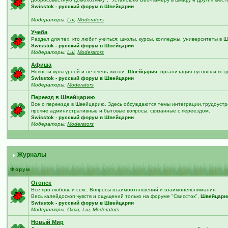
Swisstok - русский форум в Швейцарии
Модераторы:
Lui
,
Moderators
Учеба
Раздел для тех, кто любит учиться: школы, курсы, колледжы, университеты в
Swisstok - русский форум в Швейцарии
Модераторы:
Lui
,
Moderators
Афиша
Новости культурной и не очень жизни.
Швейцария
: организация тусовок и вст
Swisstok - русский форум в Швейцарии
Модераторы:
Moderators
Переезд в Швейцарию
Все о переезде в Швейцарию. Здесь обсуждаются темы интеграции,трудоустро
прочие административные и бытовые вопросы, связанные с переездом.
Swisstok - русский форум в Швейцарии
Модераторы:
Moderators
Журналы
Форум
Огонек
Все про любовь и секс. Вопросы взаимоотношений и взаимонепонимания.
Весь калейдоскоп чувств и ощущений только на форуме "Свиссток",
Швейцари
Swisstok - русский форум в Швейцарии
Модераторы:
Окси
,
Lui
,
Moderators
Новый Мир