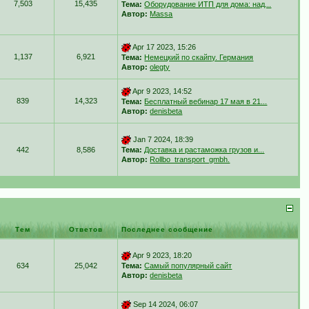
7,503
15,435
Тема:
Оборудование ИТП для дома: над...
Автор:
Massa
Apr 17 2023, 15:26
1,137
6,921
Тема:
Немецкий по скайпу. Германия
Автор:
olegty
Apr 9 2023, 14:52
839
14,323
Тема:
Бесплатный вебинар 17 мая в 21...
Автор:
denisbeta
Jan 7 2024, 18:39
442
8,586
Тема:
Доставка и растаможка грузов и...
Автор:
Rollbo_transport_gmbh.
Тем
Ответов
Последнее сообщение
Apr 9 2023, 18:20
634
25,042
Тема:
Самый популярный сайт
Автор:
denisbeta
Sep 14 2024, 06:07