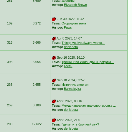
251
8,689
Тема:
Десерты
Автор:
Elizabeth Brown
Jun 30 2022, 11:42
109
3,272
Тема:
Огородная тема
Автор:
Paws
Apr 8 2023, 14:07
315
3,666
Тема:
Things you've always wante...
Автор:
denisbeta
Sep 16 2020, 16:10
398
5,054
Тема:
Треккинг по Исландии «Прогулка...
Автор:
Гость
Sep 18 2024, 03:57
236
2,655
Тема:
Источник энергии
Автор:
Barmaleyka
Apr 8 2023, 09:16
259
3,188
Тема:
Международная транспортировка ...
Автор:
denisbeta
Apr 8 2023, 21:01
209
12,622
Тема:
Где купить блочный лук?
Автор:
denisbeta