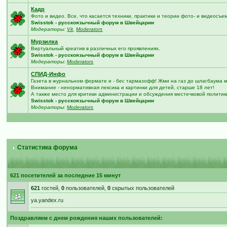
Кадр
Фото и видео. Все, что касается техники, практики и теории фото- и видеосъе
Swisstok - русскоязычный форум в Швейцарии
Модераторы:
Vit
,
Moderators
Мурзилка
Виртуальный креатив в различных его проявлениях.
Swisstok - русскоязычный форум в Швейцарии
Модераторы:
Moderators
СПИД-Инфо
Газета в журнальном формате и - бес тармазофф! Жми на газ до шлагбаума 
Внимание - ненормативная лексика и картинки для детей, старше 18 лет!
А также место для критики администрации и обсуждения местечковой политик
Swisstok - русскоязычный форум в Швейцарии
Модераторы:
Moderators
Статистика форума
621 посетителей за последние 15 минут
621
гостей,
0
пользователей,
0
скрытых пользователей
ya.yandex.ru
Поздравляем с днем рождения наших пользователей: