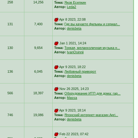
258
14,256
Тема:
Яков Есепкин
Автор:
Leda2
Apr 8 2023, 22:08
131
7,400
Тема:
Где вы качаете фильмы и сериал...
Автор:
denisbeta
Jan 1 2021, 14:24
130
9,654
Тема:
Тонкая, меланхоличная музыка н...
Автор:
IvanOsinnii
Apr 9 2023, 18:22
136
6,045
Тема:
Любовный приворот
Автор:
denisbeta
Nov 26 2025, 14:23
566
18,397
Тема:
Оборудование ИТП для дома: гар...
Автор:
Massa
Apr 9 2023, 18:14
746
19,086
Тема:
Японский интернет-магазин Apri...
Автор:
denisbeta
Feb 22 2023, 07:42