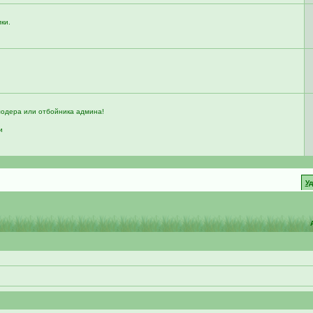
мки.
модера или отбойника админа!
и
У