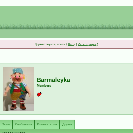
Здравствуйте, гость
(
Вход
|
Регистрация
)
Barmaleyka
Members
Темы
Сообщения
Комментарии
Друзья