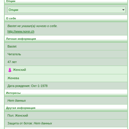
Опции
Опции
О себе
Bastet не указал(а) ничего о себе.
http://www.norer.ch
Личная информация
Bastet
Читатель
47
лет
Женский
Женева
Дата рождения:
Окт-1-1978
Интересы
Нет данных
Другая информация
Пол: Женский
Защита от ботов:
Нет данных