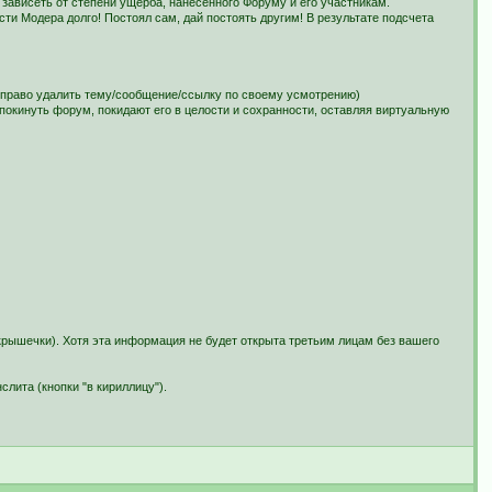
 зависеть от степени ущерба, нанесенного Форуму и его участникам.
ти Модера долго! Постоял сам, дай постоять другим! В результате подсчета
т право удалить тему/сообщение/ссылку по своему усмотрению)
покинуть форум, покидают его в целости и сохранности, оставляя виртуальную
 крышечки). Хотя эта информация не будет открыта третьим лицам без вашего
лита (кнопки "в кириллицу").