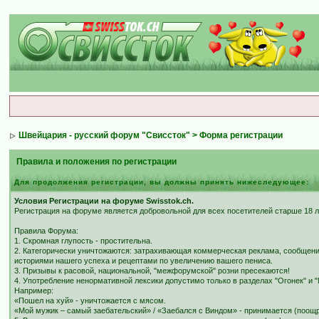
Швейцария - русский форум "Свиссток"
> Форма регистрации
Правила и положения по регистрации
Для продолжения регистрации, вы должны принять нижеследующее:
Условия Регистрации на форуме Swisstok.ch.
Регистрация на форуме является добровольной для всех посетителей старше 18 л
Правила Форума:
1. Скромная глупость - простительна.
2. Категорически уничтожаются: затрахивающая коммерческая реклама, сообщения
историями нашего успеха и рецептами по увеличению вашего пениса.
3. Призывы к расовой, национальной, "межфорумской" розни пресекаются!
4. Употребление ненормативной лексики допустимо только в разделах "Огонек" и 
Например:
«Пошел на хуй» - уничтожается с мясом.
«Мой мужик – самый заебательский» / «Заебался с Виндом» - принимается (поощря