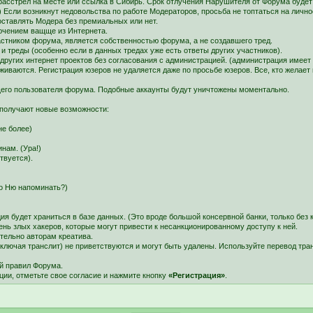
расстрел на месте или ссылка в Сибирь. Срок отлучения Нарушителя от Форума будет
сли возникнут недовольства по работе Модераторов, просьба не топтаться на личнос
оставлять Модера без премиальных или нет.
лючением ващще из Интернета.
участником форума, является собственностью форума, а не создавшего тред.
 треды (особенно если в данных тредах уже есть ответы других участников).
) других интернет проектов без согласования с администрацией. (администрация имее
иваются. Регистрация юзеров не удаляется даже по просьбе юзеров. Все, кто желает 
его пользователя форума. Подобные аккаунты будут уничтожены моментально.
 получают новые возможности:
не более)
.
нам. (Ура!)
твуется).
ро Ню напоминать?)
я будет храниться в базе данных. (Это вроде большой консервной банки, только без
нь злых хакеров, которые могут привести к несанкционированному доступу к ней.
тельно авторам креатива.
лючая транслит) не приветствуются и могут быть удалены. Используйте перевод транс
й правил Форума.
ции, отметьте свое согласие и нажмите кнопку
«Регистрация»
.