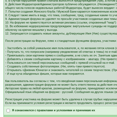
5. В случаи нарушения правил сначала выносятся предупреждения (три), а потом 
6. Действия Модераторов/Администраторов публично обсуждаются. (Неожиданно?) Е
общего числа голосов недовольных работой Модератора, будет вынесен вердикт: 
7. Попытки создания Женского Клуба / Мужской Бани караются пожизненным иск
8. Следует также иметь в виду, что тема, сообщение, тред, созданные каким-то 
9. Администрация форума не удаляет по просьбе участников созданные ими темы и
10. На форуме не приветствуется активная реклама (ссылки, откровенный "пиар"
11. Во избежание недоразумении предупреждаем: виртуальные суициды не поддерж
оболочку на крючке вешалки у выхода.
12. Запрещается создавать новые аккаунты, дублирующие Имя (Ник) существующ
После регистрации на Форуме, плюс к стандартным функциям форума, участники
- Застолбить за собой уникальное имя пользователя, и, по желанию пяток клонов (
- Получать то, что попросили (например уведомление об ответах в темы) по e-mail
- Привязывать свои картинки прямо к сообщениям, а не слать их оч. Занятым адми
- Добавлять к своим сообщениям картинку с изображением – аватару. (Ню приветс
- Пользоваться системой персональных сообщений с прямой отсылкой на e-mail.
- Создавать собственные фотогаллереи. (Ню, опять-таки приветствуется).
- Открывать «Дневник Юнната» и знакомить читателей со своим творчеством. (П
- И еще куча обалденных фишек, которые вам понравятся.
Как пользователь вы согласны с тем, что введённая вами персональная информаци
разрешения, администрация форумов не может быть ответственна за действия оче
Авторские права на любой креатив, размещеный на форуме, принадлежат исключи
Официальный язык общения на форуме - русский. Сообщения на других языках (вк
Регистрация участника на форуме может быть удалена в случае грубых нарушени
Если вы принимаете условия регистрации и желаете продолжить процесс регистра
Я ознакомился с правилами и условиями и принимаю их