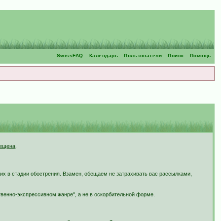
SwissFAQ
Календарь
Пользователи
Поиск
Помощь
рещена
.
их в стадии обострения. Взамен, обещаем не затрахивать вас рассылками,
ственно-экспрессивном жанре", а не в оскорбительной форме.