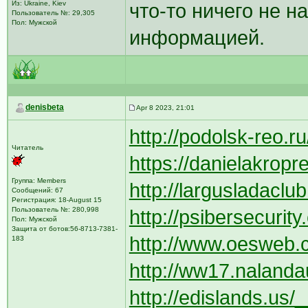
Из: Ukraine, Kiev
что-то ничего не н
Пользователь №: 29,305
Пол: Мужской
информацией.
denisbeta
Apr 8 2023, 21:01
http://podolsk-reo.ru
Читатель
https://danielakrop
Группа: Members
http://largusladaclub
Сообщений: 67
Регистрация: 18-August 15
Пользователь №: 280,998
http://psibersecurit
Пол: Мужской
Защита от ботов:56-8713-7381-
http://www.oesweb.c
183
http://ww17.nalanda
http://edislands.us/_